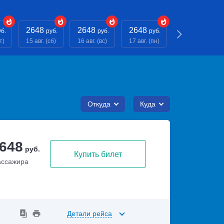
2648
2648
2648
2648
уб.
руб.
руб.
руб.
руб.
т)
15 авг. (сб)
16 авг. (вс)
17 авг. (пн)
18 авг. (вт)
Откуда
Куда
 648
руб.
Купить билет
ассажира