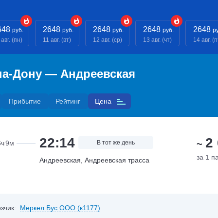
648
2648
2648
2648
2648
руб.
руб.
руб.
руб.
р
 авг. (пн)
11 авг. (вт)
12 авг. (ср)
13 авг. (чт)
14 авг. (п
на-Дону — Андреевская
Прибытие
Рейтинг
Цена
22:14
2
~
6ч
9м
В тот же день
за 1 п
Андреевская, Андреевская трасса
зчик:
Меркел Бус ООО (к1177)