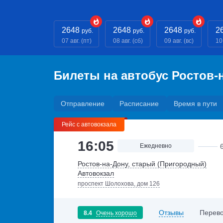
2648
2648
2648
2
руб.
руб.
руб.
07 авг. (пт)
08 авг. (сб)
09 авг. (вс)
10
Билеты на автобус Ростов-
Отправление
Расписание
Время в пути
Рейс с автовокзала
16:05
Ежедневно
Ростов-на-Дону, старый (Пригородный)
Автовокзал
проспект Шолохова, дом 126
Отзывы
Перево
8.4
Очень хорошо