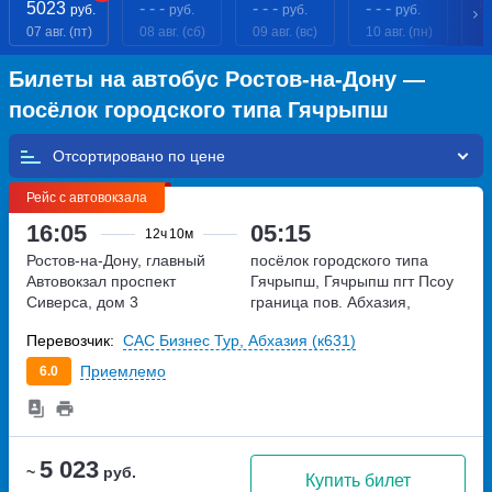
5023
- - -
- - -
- - -
5
руб.
руб.
руб.
руб.
07 авг. (пт)
08 авг. (сб)
09 авг. (вс)
10 авг. (пн)
11
Билеты на автобус Ростов-на-Дону —
посёлок городского типа Гячрыпш
Отсортировано по
Рейс с автовокзала
16:05
05:15
12ч
10м
Ростов-на-Дону, главный
посёлок городского типа
Автовокзал
проспект
Гячрыпш, Гячрыпш пгт Псоу
Сиверса, дом 3
граница пов.
Абхазия,
Гагрский район, посёлок
Перевозчик:
САС Бизнес Тур, Абхазия (к631)
городского типа Гячрыпш
Приемлемо
6.0
5 023
~
руб.
Купить билет