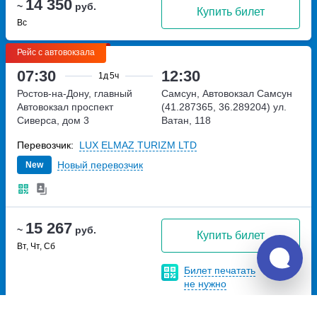
14 350
~
руб.
Купить билет
Вс
Рейс с автовокзала
07:30
12:30
1д
5ч
Ростов-на-Дону, главный
Самсун, Автовокзал Самсун
Автовокзал
проспект
(41.287365, 36.289204)
ул.
Сиверса, дом 3
Ватан, 118
Перевозчик:
LUX ELMAZ TURIZM LTD
Новый перевозчик
New
15 267
~
руб.
Купить билет
Вт, Чт, Сб
Билет печатать
не нужно
Рейс с автовокзала