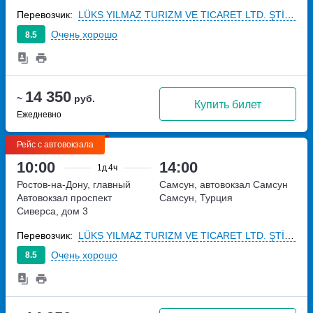
Перевозчик:
LÜKS YILMAZ TURIZM VE TICARET LTD. ŞTİ (к1199)
Очень хорошо
8.5
14 350
~
руб.
Купить билет
Ежедневно
Рейс с автовокзала
10:00
14:00
1д
4ч
Ростов-на-Дону, главный
Самсун, автовокзал Самсун
Автовокзал
проспект
Самсун, Турция
Сиверса, дом 3
Перевозчик:
LÜKS YILMAZ TURIZM VE TICARET LTD. ŞTİ (к1199)
Очень хорошо
8.5