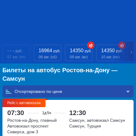
- - -
16964
14350
14350
- 
руб.
руб.
руб.
руб.
07 авг. (пт)
08 авг. (сб)
09 авг. (вс)
10 авг. (пн)
11
Билеты на автобус Ростов-на-Дону —
Самсун
Отсортировано по
Рейс с автовокзала
07:30
12:30
1д
5ч
Ростов-на-Дону, главный
Самсун, автовокзал Самсун
Автовокзал
проспект
Самсун, Турция
Сиверса, дом 3