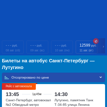
- - -
- - -
- - -
12599
- 
руб.
руб.
руб.
руб.
08 авг. (сб)
09 авг. (вс)
10 авг. (пн)
11 авг. (вт)
12
Билеты на автобус Санкт-Петербург —
Лутугино
Отсортировано по
Рейс с автовокзала
13:45
14:30
1д
45м
Санкт-Петербург, автовокзал
Лутугино, памятник Танк
№2 Обводный
метро
Т-34-85
улица Ленина