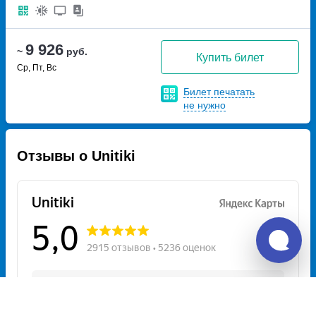
9 926
~
руб.
Купить билет
Ср, Пт, Вс
Билет печатать
не нужно
Отзывы о Unitiki