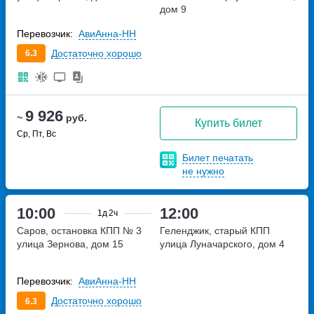
дом 9
Перевозчик:
АвиАнна-НН
Достаточно хорошо
6.3
9 926
~
руб.
Купить билет
Ср, Пт, Вс
Билет печатать
не нужно
10:00
12:00
1д
2ч
Саров, остановка КПП № 3
Геленджик, старый КПП
улица Зернова, дом 15
улица Луначарского, дом 4
Перевозчик:
АвиАнна-НН
Достаточно хорошо
6.3