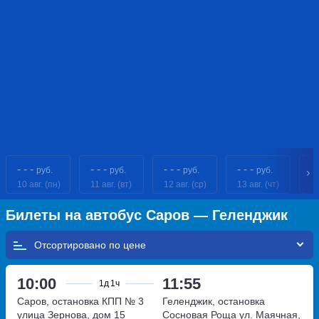
- - -
- - -
- - -
- - -
1
руб.
руб.
руб.
руб.
10 авг. (пн)
11 авг. (вт)
12 авг. (ср)
13 авг. (чт)
14
Билеты на автобус Саров — Геленджик
Отсортировано по
10:00
11:55
1д
1ч
Саров, остановка КПП № 3
Геленджик, остановка
улица Зернова, дом 15
Сосновая Роща
ул. Маячная,