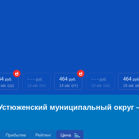
64
- - -
464
- - -
464
руб.
руб.
руб.
руб.
руб
авг. (ср)
13 авг. (чт)
14 авг. (пт)
15 авг. (сб)
16 авг. (в
Устюженский муниципальный округ —
Прибытие
Рейтинг
Цена