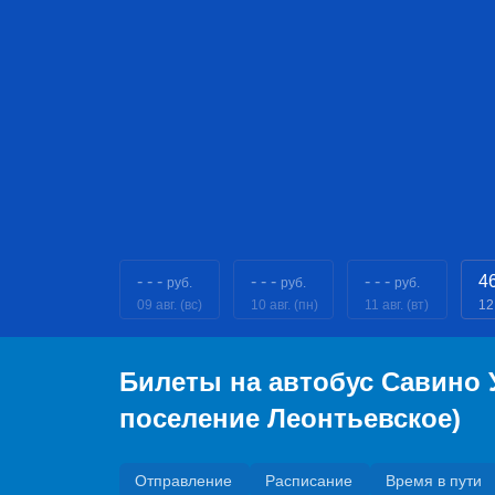
- - -
- - -
- - -
4
руб.
руб.
руб.
09 авг. (вс)
10 авг. (пн)
11 авг. (вт)
12 
Билеты на автобус Савино 
поселение Леонтьевское)
Отправление
Расписание
Время в пути