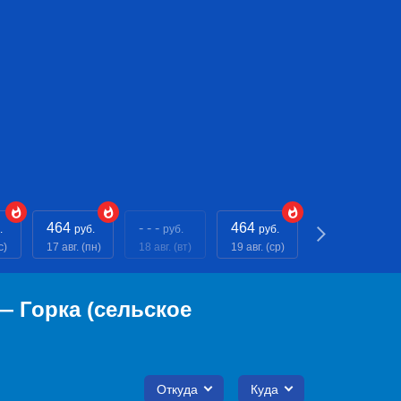
464
- - -
464
- - -
.
руб.
руб.
руб.
руб.
с)
17 авг. (пн)
18 авг. (вт)
19 авг. (ср)
20 авг. (чт)
 Горка (сельское
Откуда
Куда