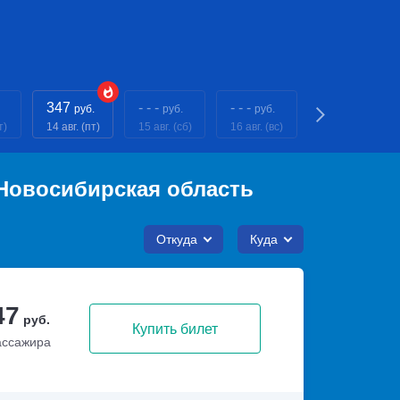
347
- - -
- - -
347
руб.
руб.
руб.
руб.
т)
14 авг. (пт)
15 авг. (сб)
16 авг. (вс)
17 авг. (пн)
Новосибирская область
Откуда
Куда
47
руб.
Купить билет
ассажира