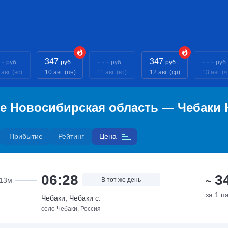
 -
347
- - -
347
- - -
руб.
руб.
руб.
руб.
руб.
авг. (вс)
10 авг. (пн)
11 авг. (вт)
12 авг. (ср)
13 авг. (ч
е Новосибирская область — Чебаки 
Прибытие
Рейтинг
Цена
06:28
3
~
13м
В тот же день
за 1 п
Чебаки, Чебаки с.
село Чебаки, Россия