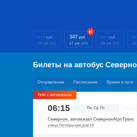
- - -
347
- - -
- -
руб.
руб.
руб.
06 авг. (чт)
07 авг. (пт)
08 авг. (сб)
09 
Билеты на автобус Северно
Отправление
Расписание
Время в пути
Рейс с автовокзала
06:15
Пн, Ср, Пт
Северное, автовокзал СеверноеАгроТранс
улица Октябрьская,дом 19