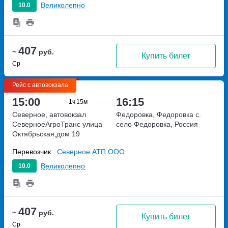
Великолепно
10.0
407
~
руб.
Купить билет
Ср
Рейс с автовокзала
15:00
16:15
1ч
15м
Северное, автовокзал
Федоровка, Федоровка с.
СеверноеАгроТранс
улица
село Федоровка, Россия
Октябрьская,дом 19
Перевозчик:
Северное АТП ООО
Великолепно
10.0
407
~
руб.
Купить билет
Ср