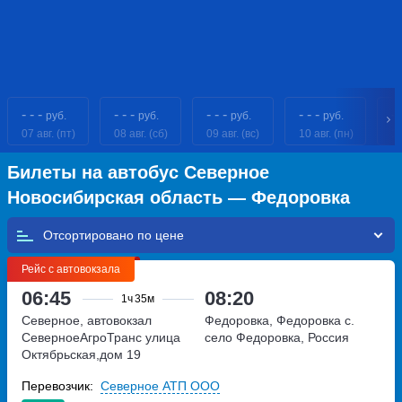
- - -
- - -
- - -
- - -
- 
руб.
руб.
руб.
руб.
07 авг. (пт)
08 авг. (сб)
09 авг. (вс)
10 авг. (пн)
11
Билеты на автобус Северное
Новосибирская область — Федоровка
Отсортировано по
Рейс с автовокзала
06:45
08:20
1ч
35м
Северное, автовокзал
Федоровка, Федоровка с.
СеверноеАгроТранс
улица
село Федоровка, Россия
Октябрьская,дом 19
Перевозчик:
Северное АТП ООО