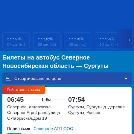
- - -
- - -
- - -
- - -
- 
руб.
руб.
руб.
руб.
07 авг. (пт)
08 авг. (сб)
09 авг. (вс)
10 авг. (пн)
11
Билеты на автобус Северное
Новосибирская область — Сургуты
Отсортировано по
Рейс с автовокзала
06:45
07:54
1ч
9м
Северное, автовокзал
Сургуты, Сургуты д.
деревня
СеверноеАгроТранс
улица
Сургуты, Россия
Октябрьская,дом 19
Перевозчик:
Северное АТП ООО