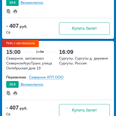
Великолепно
10.0
407
~
руб.
Купить билет
Ср
Рейс с автовокзала
15:00
16:09
1ч
9м
Северное, автовокзал
Сургуты, Сургуты д.
деревня
СеверноеАгроТранс
улица
Сургуты, Россия
Октябрьская,дом 19
Перевозчик:
Северное АТП ООО
Великолепно
10.0
407
~
руб.
Купить билет
Ср