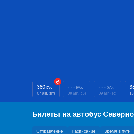
380
- - -
- - -
3
руб.
руб.
руб.
07 авг. (пт)
08 авг. (сб)
09 авг. (вс)
10
Билеты на автобус Северно
Отправление
Расписание
Время в пути