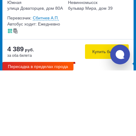
Южная
Невинномысск
улица Доваторцев, дом 80А
бульвар Мира, дом 39
Перевозчик:
Сбитнев А.П.
Автобус ходит: Ежедневно
4 389
руб.
Купить билеты
за оба билета
Пересадка в пределах города
20:30
04:30
8.3
8ч
Шепси, автовокзал Шепси
Ставрополь, автовокзал
Ставрополь
Перевозчик:
ИП Гончаров Олег Иванович
Автобус ходит: Пн, Вт, Ср, Сб, Вс
Пересадка в Ставрополе:
5ч
25м
• В пределах города