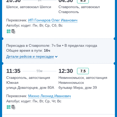
20:30
04:30
8.3
8ч
Шепси, автовокзал Шепси
Ставрополь, автовокзал
Ставрополь
Перевозчик:
ИП Гончаров Олег Иванович
Автобус ходит: Пн, Вт, Ср, Сб, Вс
Пересадка в Ставрополе:
7ч
5м
• В пределах города
Общее время в пути:
16ч
Детали рейсов и пересадки
11:35
12:30
7.5
55м
Ставрополь, автостанция
Невинномысск, автостанция
Южная
Невинномысск
улица Доваторцев, дом 80А
бульвар Мира, дом 39
Перевозчик:
Михно Леонид Иванович
Автобус ходит: Пн, Вт, Ср, Чт, Вс