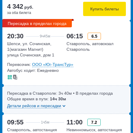
4 342
руб.
Купить билеты
за оба билета
Пересадка в пределах города
20:30
06:15
6.5
9ч
45м
Шепси, ул. Сочинская,
Ставрополь, автовокзал
1(магазин Магнит)
Ставрополь
улица Сочинская, дом 1
Перевозчик:
ООО «Юг-ТрансТур»
Автобус ходит: Ежедневно
Пересадка в Ставрополе:
3ч
40м
• В пределах города
Общее время в пути:
14ч
30м
Детали рейсов и пересадки
09:55
11:00
7.2
1ч
5м
Ставрополь, автостанция
Невинномысск, автостанция