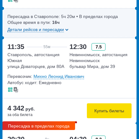
Пересадка в Ставрополе:
5ч
20м
• В пределах города
Общее время в пути:
16ч
Детали рейсов и пересадки
11:35
12:30
7.5
55м
Ставрополь, автостанция
Невинномысск, автостанция
Южная
Невинномысск
улица Доваторцев, дом 80А
бульвар Мира, дом 39
Перевозчик:
Михно Леонид Иванович
Автобус ходит: Ежедневно
4 342
руб.
Купить билеты
за оба билета
Пересадка в пределах города