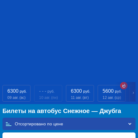
6300
- - -
6300
5600
6
руб.
руб.
руб.
руб.
09 авг. (вс)
10 авг. (пн)
11 авг. (вт)
12 авг. (ср)
13
Билеты на автобус Снежное — Джубга
Отсортировано по