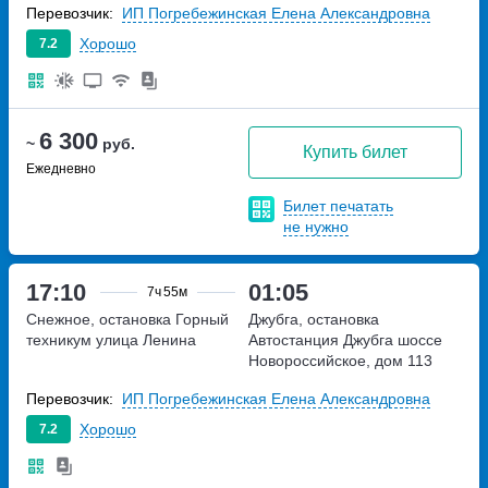
Перевозчик:
ИП Погребежинская Елена Александровна
Хорошо
7.2
6 300
~
руб.
Купить билет
Ежедневно
Билет печатать
не нужно
17:10
01:05
7ч
55м
Снежное, остановка Горный
Джубга, остановка
техникум
улица Ленина
Автостанция Джубга
шоссе
Новороссийское, дом 113
Перевозчик:
ИП Погребежинская Елена Александровна
Хорошо
7.2