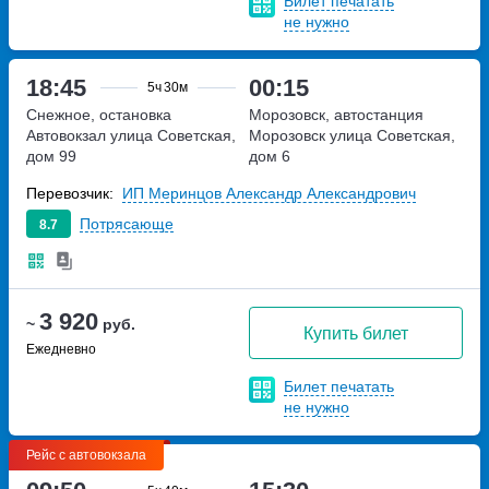
Билет печатать
не нужно
18:45
00:15
5ч
30м
Снежное, остановка
Морозовск, автостанция
Автовокзал
улица Советская,
Морозовск
улица Советская,
дом 99
дом 6
Перевозчик:
ИП Меринцов Александр Александрович
Потрясающе
8.7
3 920
~
руб.
Купить билет
Ежедневно
Билет печатать
не нужно
Рейс с автовокзала