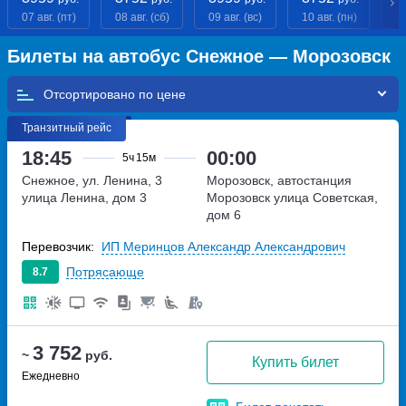
07 авг. (пт)
08 авг. (сб)
09 авг. (вс)
10 авг. (пн)
11
Билеты на автобус Снежное — Морозовск
Отсортировано по
Транзитный рейс
18:45
00:00
5ч
15м
Снежное, ул. Ленина, 3
Морозовск, автостанция
улица Ленина, дом 3
Морозовск
улица Советская,
дом 6
Перевозчик:
ИП Меринцов Александр Александрович
Потрясающе
8.7
3 752
~
руб.
Купить билет
Ежедневно