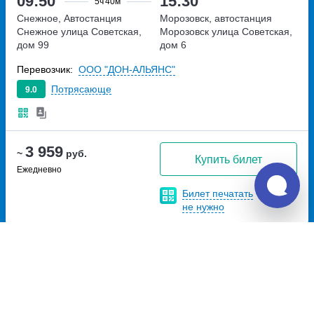
09:50
15:30
5ч
40м
Снежное, Автостанция
Морозовск, автостанция
Снежное
улица Советская,
Морозовск
улица Советская,
дом 99
дом 6
Перевозчик:
ООО "ДОН-АЛЬЯНС"
Потрясающе
9.0
3 959
~
руб.
Купить билет
Ежедневно
Билет печатать
не нужно
Отзывы о Unitiki