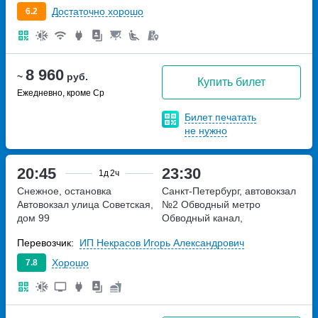
Достаточно хорошо
6.2
8 960
~
руб.
Купить билет
Ежедневно, кроме Ср
Билет печатать
не нужно
20:45
23:30
1д
2ч
Снежное, остановка
Санкт-Петербург, автовокзал
Автовокзал
улица Советская,
№2 Обводный
метро
дом 99
Обводный канал,
набережная Обводного
Перевозчик:
ИП Некрасов Игорь Александрович
канала, дом 36
Хорошо
7.8