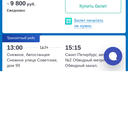
9 800
~
руб.
Купить билет
Ежедневно
Билет печатать
не нужно
Транзитный рейс
13:00
15:15
1д
2ч
Снежное, Автостанция
Санкт-Петербург, автовокзал
Снежное
улица Советская,
№2 Обводный
метро
дом 99
Обводный канал,
набережная Обводного
Перевозчик:
ИП Коротков Александр Александрович
канала, дом 36
Хорошо
8.0
10 497
~
руб.
Купить билет
Ежедневно
Билет печатать