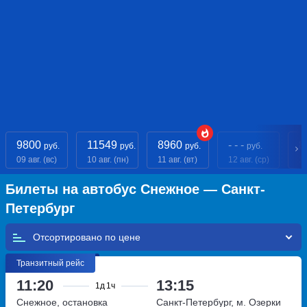
9800
11549
8960
- - -
8
руб.
руб.
руб.
руб.
09 авг. (вс)
10 авг. (пн)
11 авг. (вт)
12 авг. (ср)
13
Билеты на автобус Снежное — Санкт-
Петербург
Отсортировано по
Транзитный рейс
11:20
13:15
1д
1ч
Снежное, остановка
Санкт-Петербург, м. Озерки