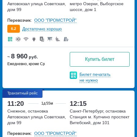
Автовокзал
улица Советская,
метро Озерки, Выборгское
дом 99
шоссе, дом 1
Перевозчик:
ООО "ПРОМСТРОЙ"
Достаточно хорошо
6.2
8 960
~
руб.
Купить билет
Ежедневно, кроме Ср
Билет печатать
не нужно
Транзитный рейс
11:20
12:15
1д
55м
Снежное, остановка
Санкт-Петербург, остановка
Автовокзал
улица Советская,
Станция м. Купчино
проспект
дом 99
Витебский, дом 101
Перевозчик:
ООО "ПРОМСТРОЙ"