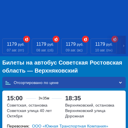
1179
1179
1179
1179
1
руб.
руб.
руб.
руб.
07 авг. (пт)
08 авг. (сб)
09 авг. (вс)
10 авг. (пн)
11
Билеты на автобус Советская Ростовская
область — Верхняковский
Отсортировано по
15:00
18:35
3ч
35м
Советская, остановка
Верхняковский, остановка
Советская
улица 40 лет
Верхняковский
улица
Октября
Дорожная
Перевозчик:
ООО «Южная Транспортная Компания»