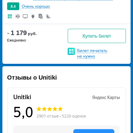
Очень хорошо
8.4
1 179
~
руб.
Купить билет
Ежедневно
Билет печатать
не нужно
Отзывы о Unitiki