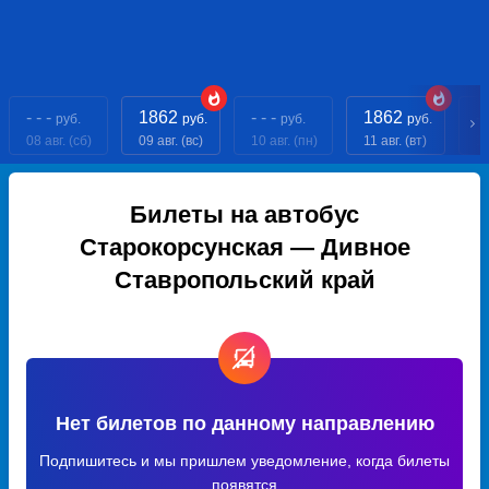
- - -
1862
- - -
1862
- 
руб.
руб.
руб.
руб.
08 авг. (сб)
09 авг. (вс)
10 авг. (пн)
11 авг. (вт)
12
Билеты на автобус
Старокорсунская — Дивное
Ставропольский край
Нет билетов по данному направлению
Подпишитесь и мы пришлем уведомление, когда билеты
появятся