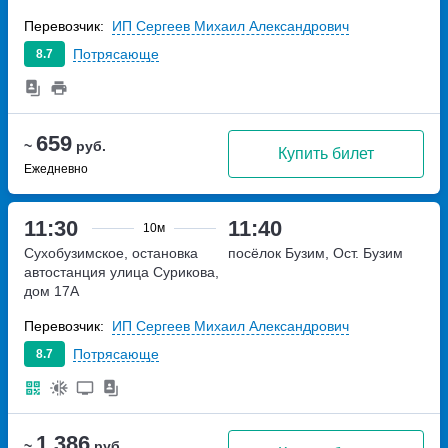
Перевозчик:
ИП Сергеев Михаил Александрович
Потрясающе
8.7
659
~
руб.
Купить билет
Ежедневно
11:30
11:40
10м
Сухобузимское, остановка
посёлок Бузим, Ост. Бузим
автостанция
улица Сурикова,
дом 17А
Перевозчик:
ИП Сергеев Михаил Александрович
Потрясающе
8.7
1 386
~
руб.