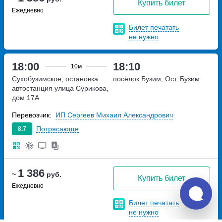
Купить билет
Ежедневно
Билет печатать
не нужно
18:00
18:10
10м
Сухобузимское, остановка
посёлок Бузим, Ост. Бузим
автостанция
улица Сурикова,
дом 17А
Перевозчик:
ИП Сергеев Михаил Александрович
Потрясающе
8.7
1 386
~
руб.
Купить билет
Ежедневно
Билет печатать
не нужно