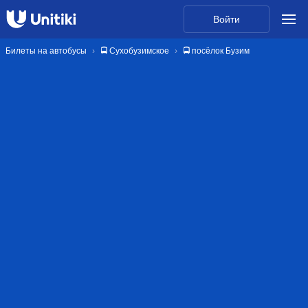
Войти
Билеты на автобусы
🚍 Сухобузимское
🚍 посёлок Бузим