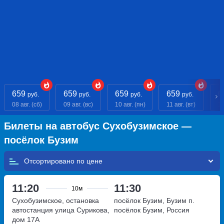
659
659
659
659
6
руб.
руб.
руб.
руб.
08 авг. (сб)
09 авг. (вс)
10 авг. (пн)
11 авг. (вт)
12
Билеты на автобус Сухобузимское —
посёлок Бузим
Отсортировано по
11:20
11:30
10м
Сухобузимское, остановка
посёлок Бузим, Бузим п.
автостанция
улица Сурикова,
посёлок Бузим, Россия
дом 17А