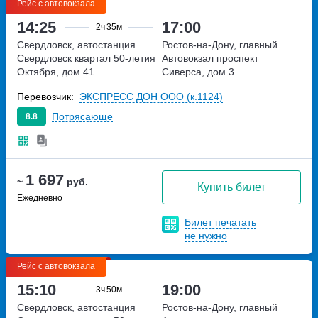
Рейс с автовокзала
14:25
17:00
2ч
35м
Свердловск, автостанция
Ростов-на-Дону, главный
Свердловск
квартал 50-летия
Автовокзал
проспект
Октября, дом 41
Сиверса, дом 3
Перевозчик:
ЭКСПРЕСС ДОН ООО (к.1124)
Потрясающе
8.8
1 697
~
руб.
Купить билет
Ежедневно
Билет печатать
не нужно
Рейс с автовокзала
15:10
19:00
3ч
50м
Свердловск, автостанция
Ростов-на-Дону, главный