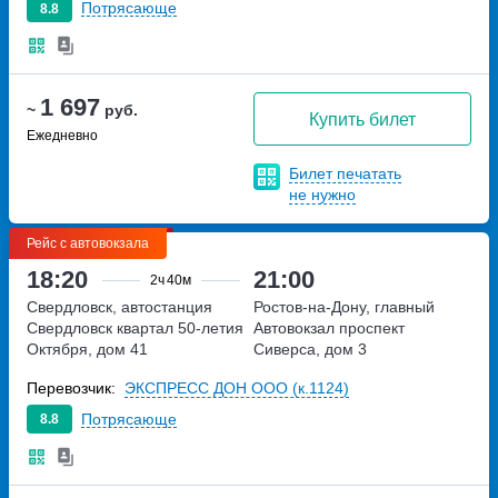
Потрясающе
8.8
1 697
~
руб.
Купить билет
Ежедневно
Билет печатать
не нужно
Рейс с автовокзала
18:20
21:00
2ч
40м
Свердловск, автостанция
Ростов-на-Дону, главный
Свердловск
квартал 50-летия
Автовокзал
проспект
Октября, дом 41
Сиверса, дом 3
Перевозчик:
ЭКСПРЕСС ДОН ООО (к.1124)
Потрясающе
8.8