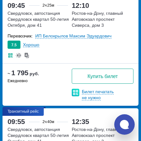
09:45
12:10
2ч
25м
Свердловск, автостанция
Ростов-на-Дону, главный
Свердловск
квартал 50-летия
Автовокзал
проспект
Октября, дом 41
Сиверса, дом 3
Перевозчик:
ИП Белокрылов Максим Эдуардович
Хорошо
7.5
1 795
~
руб.
Купить билет
Ежедневно
Билет печатать
не нужно
Транзитный рейс
09:55
12:35
2ч
40м
Свердловск, автостанция
Ростов-на-Дону, главный
Свердловск
квартал 50-летия
Автовокзал
проспект