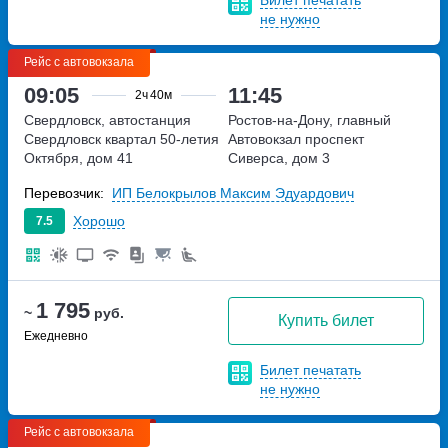
не нужно
Рейс с автовокзала
09:05
11:45
2ч
40м
Свердловск, автостанция
Ростов-на-Дону, главный
Свердловск
квартал 50-летия
Автовокзал
проспект
Октября, дом 41
Сиверса, дом 3
Перевозчик:
ИП Белокрылов Максим Эдуардович
Хорошо
7.5
1 795
~
руб.
Купить билет
Ежедневно
Билет печатать
не нужно
Рейс с автовокзала