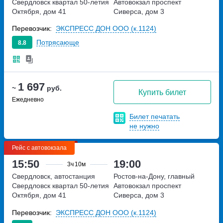
Свердловск
квартал 50-летия
Автовокзал
проспект
Октября, дом 41
Сиверса, дом 3
Перевозчик:
ЭКСПРЕСС ДОН ООО (к.1124)
Потрясающе
8.8
1 697
~
руб.
Купить билет
Ежедневно
Билет печатать
не нужно
Рейс с автовокзала
15:50
19:00
3ч
10м
Свердловск, автостанция
Ростов-на-Дону, главный
Свердловск
квартал 50-летия
Автовокзал
проспект
Октября, дом 41
Сиверса, дом 3
Перевозчик:
ЭКСПРЕСС ДОН ООО (к.1124)