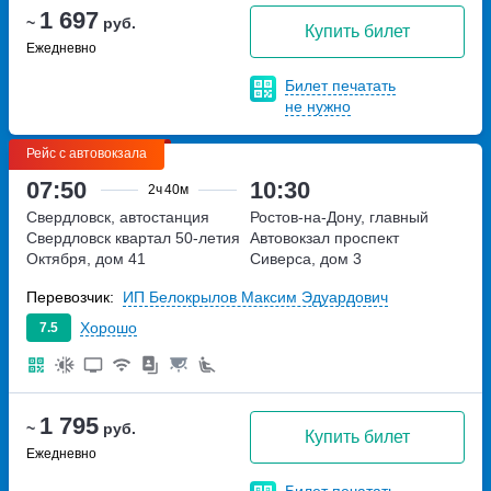
1 697
~
руб.
Купить билет
Ежедневно
Билет печатать
не нужно
Рейс с автовокзала
07:50
10:30
2ч
40м
Свердловск, автостанция
Ростов-на-Дону, главный
Свердловск
квартал 50-летия
Автовокзал
проспект
Октября, дом 41
Сиверса, дом 3
Перевозчик:
ИП Белокрылов Максим Эдуардович
Хорошо
7.5
1 795
~
руб.
Купить билет
Ежедневно
Билет печатать