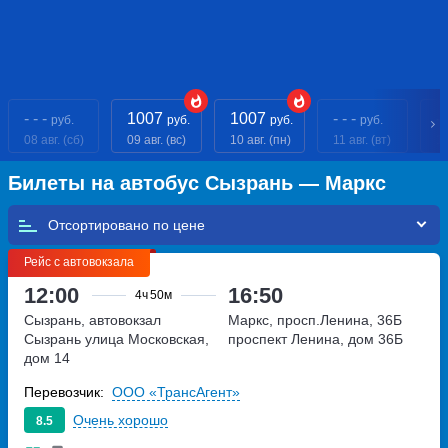
- - -
1007
1007
- - -
- 
руб.
руб.
руб.
руб.
08 авг. (сб)
09 авг. (вс)
10 авг. (пн)
11 авг. (вт)
12
Билеты на автобус Сызрань — Маркс
Отсортировано по
Рейс с автовокзала
12:00
16:50
4ч
50м
Сызрань, автовокзал
Маркс, просп.Ленина, 36Б
Сызрань
улица Московская,
проспект Ленина, дом 36Б
дом 14
Перевозчик:
ООО «ТрансАгент»
Очень хорошо
8.5