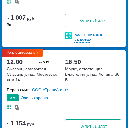
1 007
~
руб.
Купить билет
Вс
Билет печатать
не нужно
Рейс с автовокзала
12:00
16:50
4ч
50м
Сызрань, автовокзал
Маркс, автостанция
Сызрань
улица Московская,
Властелин
улица Ленина, 36
дом 14
Б
Перевозчик:
ООО «ТрансАгент»
Очень хорошо
8.5
1 154
~
руб.
Купить билет