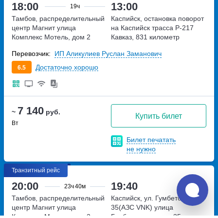
18:00
13:00
19ч
Тамбов, распределительный
Каспийск, остановка поворот
центр Магнит
улица
на Каспийск
трасса Р-217
Комплекс Мотель, дом 2
Кавказ, 831 километр
Перевозчик:
ИП Аликулиев Руслан Заманович
Достаточно хорошо
6.5
7 140
~
руб.
Купить билет
Вт
Билет печатать
не нужно
Транзитный рейс
20:00
19:40
23ч
40м
Тамбов, распределительный
Каспийск, ул. Гумбетовская,
центр Магнит
улица
35(АЗС VNK)
улица
Комплекс Мотель, дом 2
Гумбетовская, дом 35