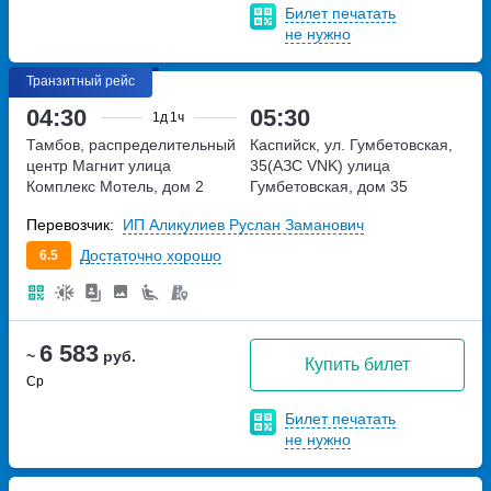
Билет печатать
не нужно
Транзитный рейс
04:30
05:30
1д
1ч
Тамбов, распределительный
Каспийск, ул. Гумбетовская,
центр Магнит
улица
35(АЗС VNK)
улица
Комплекс Мотель, дом 2
Гумбетовская, дом 35
Перевозчик:
ИП Аликулиев Руслан Заманович
Достаточно хорошо
6.5
6 583
~
руб.
Купить билет
Ср
Билет печатать
не нужно