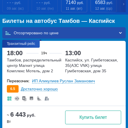
- - -
- - -
7140
6583
9
руб.
руб.
руб.
руб.
09 авг. (вс)
10 авг. (пн)
11 авг. (вт)
12 авг. (ср)
13
Билеты на автобус Тамбов — Каспийск
Отсортировано по
Транзитный рейс
18:00
13:00
19ч
Тамбов, распределительный
Каспийск, ул. Гумбетовская,
центр Магнит
улица
35(АЗС VNK)
улица
Комплекс Мотель, дом 2
Гумбетовская, дом 35
Перевозчик:
ИП Аликулиев Руслан Заманович
Достаточно хорошо
6.5
6 443
~
руб.
Купить билет
Вт