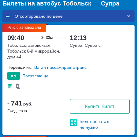
Билеты на автобус Тобольск — Супра
Отсортировано по
Рейс с автовокзала
09:40
12:13
2ч
33м
Тобольск, автовокзал
Супра, Супра с
Тобольск
6-й микрорайон,
дом 44
Перевозчик:
Вагай пассажиравтотранс
Потрясающе
8.9
741
~
руб.
Купить билет
Ежедневно
Билет печатать
не нужно