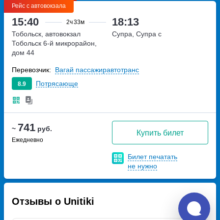
Рейс с автовокзала
15:40
18:13
2ч
33м
Тобольск, автовокзал
Супра, Супра с
Тобольск
6-й микрорайон,
дом 44
Перевозчик:
Вагай пассажиравтотранс
Потрясающе
8.9
741
~
руб.
Купить билет
Ежедневно
Билет печатать
не нужно
Отзывы о Unitiki