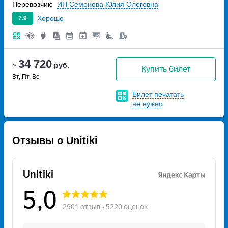
Перевозчик:
ИП Семенова Юлия Олеговна
Хорошо
7.9
34 720
~
руб.
Купить билет
Вт, Пт, Вс
Билет печатать
не нужно
Отзывы о Unitiki