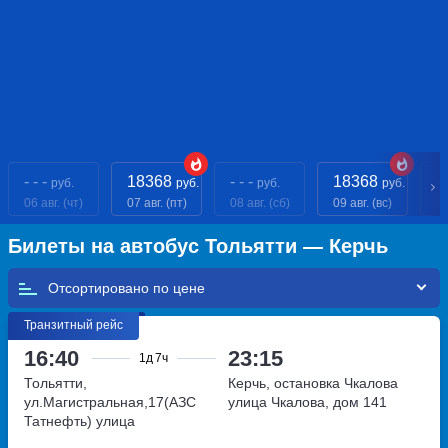
- - -
18368
- - -
18368
- 
руб.
руб.
руб.
руб.
06 авг. (чт)
07 авг. (пт)
08 авг. (сб)
09 авг. (вс)
10
Билеты на автобус Тольятти — Керчь
Отсортировано по
Транзитный рейс
16:40
23:15
1д
7ч
Тольятти,
Керчь, остановка Чкалова
ул.Магистральная,17(АЗС
улица Чкалова, дом 141
Татнефть)
улица
Магистральная, дом 17