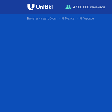
4 500 000 клиентов
Билеты на автобусы
🚍 Туапсе
🚍 Горское