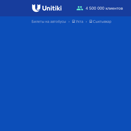
4 500 000 клиентов
Билеты на автобусы
🚍 Ухта
🚍 Сыктывкар