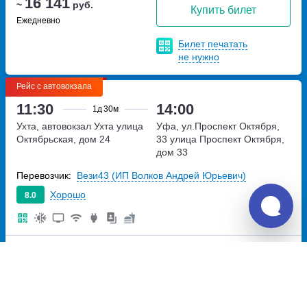
16 141
~
руб.
Купить билет
Ежедневно
Билет печатать
не нужно
Рейс с автовокзала
11:30
14:00
1д
30м
Ухта, автовокзал Ухта
улица
Уфа, ул.Проспект Октября,
Октябрьская, дом 24
33
улица Проспект Октября,
дом 33
Перевозчик:
Вези43 (ИП Волков Андрей Юрьевич)
Хорошо
8.0
16 141
~
руб.
Купить билет
Ежедневно
Билет печатать