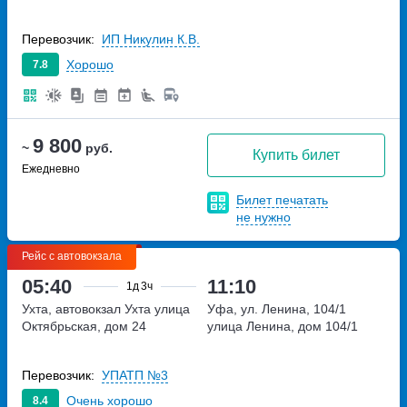
Перевозчик:
ИП Никулин К.В.
Хорошо
7.8
9 800
~
руб.
Купить билет
Ежедневно
Билет печатать
не нужно
Рейс с автовокзала
05:40
11:10
1д
3ч
Ухта, автовокзал Ухта
улица
Уфа, ул. Ленина, 104/1
Октябрьская, дом 24
улица Ленина, дом 104/1
Перевозчик:
УПАТП №3
Очень хорошо
8.4