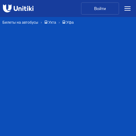
Войти
Билеты на автобусы
🚍 Ухта
🚍 Уфа