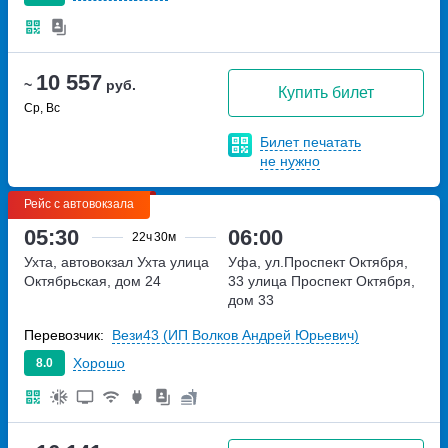
10 557
~
руб.
Купить билет
Ср, Вс
Билет печатать
не нужно
Рейс с автовокзала
05:30
06:00
22ч
30м
Ухта, автовокзал Ухта
улица
Уфа, ул.Проспект Октября,
Октябрьская, дом 24
33
улица Проспект Октября,
дом 33
Перевозчик:
Вези43 (ИП Волков Андрей Юрьевич)
Хорошо
8.0