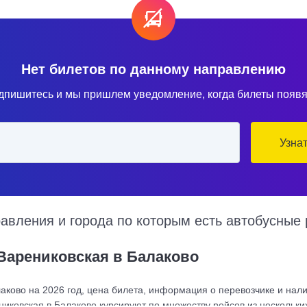
Нет билетов по данному направлению
дпишитесь и мы пришлем уведомление, когда билеты появя
Узна
вления и города по которым есть автобусные 
Варениковская в Балаково
аково на 2026 год, цена билета, информация о перевозчике и нали
никовская в Балаково курсируют по множеству рейсов из нескольк