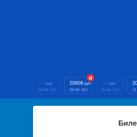
- - -
20608
- - -
2
руб.
руб.
руб.
08 авг. (сб)
09 авг. (вс)
10 авг. (пн)
11 
Биле