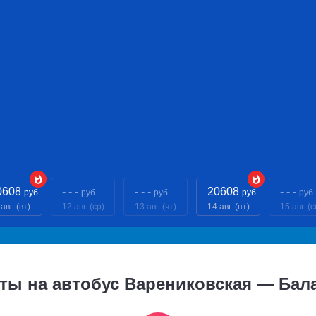
0608
- - -
- - -
20608
- - -
руб.
руб.
руб.
руб.
руб.
авг. (вт)
12 авг. (ср)
13 авг. (чт)
14 авг. (пт)
15 авг. (с
ты на автобус Варениковская — Бал