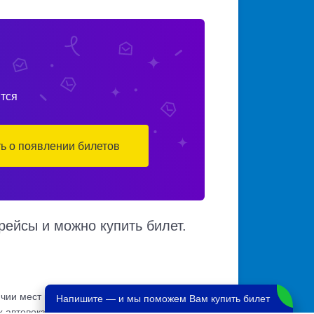
тся
ть о появлении билетов
рейсы и можно купить билет.
чии мест в автобусе, автовокзалы
Напишите — и мы поможем Вам купить билет
их автовокзалов по различным маршрутам.