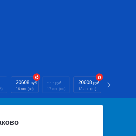
20608
- - -
20608
- - -
руб.
руб.
руб.
руб.
б)
16 авг. (вс)
17 авг. (пн)
18 авг. (вт)
19 авг. (ср)
аково