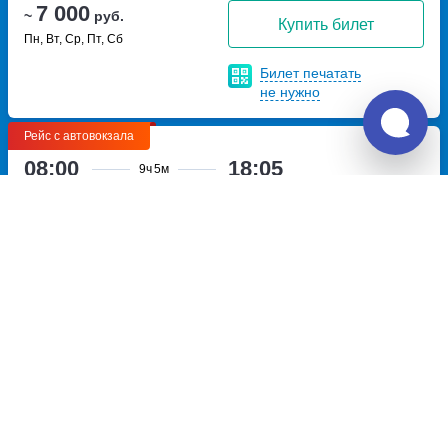
7 000
~
руб.
Купить билет
Пн, Вт, Ср, Пт, Сб
Билет печатать
не нужно
Рейс с автовокзала
08:00
18:05
9ч
5м
Варшава, Автовокзал
Барановичи, Автовокзал
Варшава-Западный
Барановичи
улица
Иерусалимская аллея, 144
Фроленкова, дом 40
Перевозчик:
ЭКОЛАЙНС (АМРОН)
Превосходно
9.3
14 479
~
руб.
Купить билет
Ежедневно