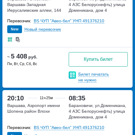
Варшава-Западная
4 АЗС Белоруснефть)
улица
Иерусалимские аллеи, 144
Доменикана, дом 4
Перевозчик:
BS ЧУП "Авео-бел" УНП 491376210
Новый перевозчик
New
5 408
~
руб.
Купить билет
Пн, Вт, Ср, Сб, Вс
Билет печатать
не нужно
20:10
08:35
11ч
25м
Варшава, Аэропорт имени
Барановичи, ул.Доменикана,
Шопена
район Влохи
4 АЗС Белоруснефть)
улица
Доменикана, дом 4
Перевозчик:
BS ЧУП "Авео-бел" УНП 491376210