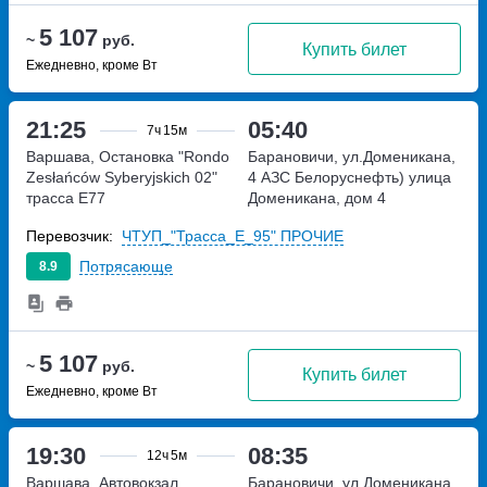
5 107
~
руб.
Купить билет
Ежедневно, кроме Вт
21:25
05:40
7ч
15м
Варшава, Остановка "Rondo
Барановичи, ул.Доменикана,
Zesłańców Syberyjskich 02"
4 АЗС Белоруснефть)
улица
трасса E77
Доменикана, дом 4
Перевозчик:
ЧТУП_"Трасса_Е_95" ПРОЧИЕ
Потрясающе
8.9
5 107
~
руб.
Купить билет
Ежедневно, кроме Вт
19:30
08:35
12ч
5м
Варшава, Автовокзал
Барановичи, ул.Доменикана,