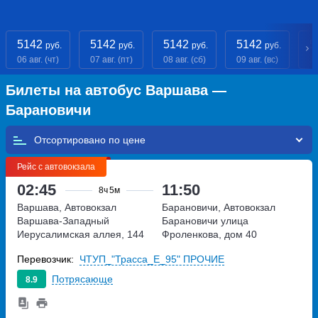
5142
5142
5142
5142
5
руб.
руб.
руб.
руб.
06 авг. (чт)
07 авг. (пт)
08 авг. (сб)
09 авг. (вс)
10
Билеты на автобус Варшава —
Барановичи
Отсортировано по
Рейс с автовокзала
02:45
11:50
8ч
5м
Варшава, Автовокзал
Барановичи, Автовокзал
Варшава-Западный
Барановичи
улица
Иерусалимская аллея, 144
Фроленкова, дом 40
Перевозчик:
ЧТУП_"Трасса_Е_95" ПРОЧИЕ
Потрясающе
8.9