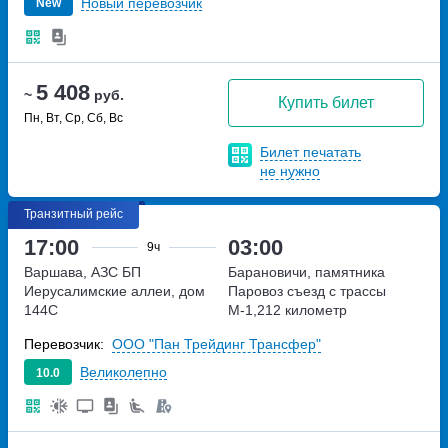
Новый перевозчик
New
5 408
~
руб.
Купить билет
Пн, Вт, Ср, Сб, Вс
Билет печатать
не нужно
Транзитный рейс
17:00
03:00
9ч
Варшава, АЗС БП
Барановичи, памятника
Иерусалимские аллеи, дом
Паровоз
съезд с трассы
144C
М-1,212 километр
Перевозчик:
ООО "Пан Трейдинг Трансфер"
Великолепно
10.0