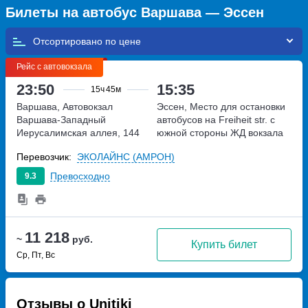
Билеты на автобус Варшава — Эссен
Отсортировано по
Рейс с автовокзала
23:50
15:35
15ч
45м
Варшава, Автовокзал
Эссен, Место для остановки
Варшава-Западный
автобусов на Freiheit str. с
Иерусалимская аллея, 144
южной стороны ЖД вокзала
Перевозчик:
ЭКОЛАЙНС (АМРОН)
Превосходно
9.3
11 218
~
руб.
Купить билет
Ср, Пт, Вс
Отзывы о Unitiki