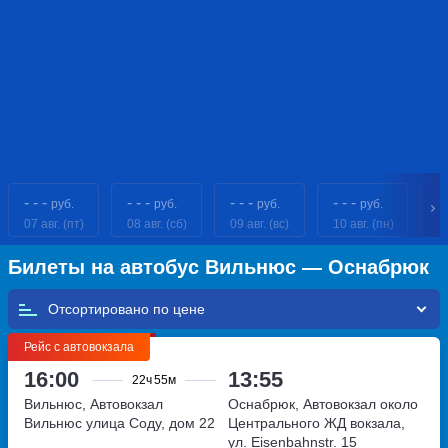
- - -
- - -
- - -
- - -
- 
руб.
руб.
руб.
руб.
07 авг. (пт)
08 авг. (сб)
09 авг. (вс)
10 авг. (пн)
11
Билеты на автобус Вильнюс — Оснабрюк
Отсортировано по
Рейс с автовокзала
16:00
13:55
22ч
55м
Вильнюс, Автовокзал
Оснабрюк, Автовокзал около
Вильнюс
улица Соду, дом 22
Центрального ЖД вокзала,
ул. Eisenbahnstr. 15