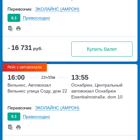
Перевозчик:
ЭКОЛАЙНС (АМРОН)
Превосходно
9.3
16 731
~
руб.
Купить билет
Рейс с автовокзала
16:00
13:55
22ч
55м
Вильнюс, Автовокзал
Оснабрюк, Центральный
Вильнюс
улица Соду, дом 22
автовокзал Оснабрюк
Eisenbahnstraße, dom 10
Перевозчик:
ЭКОЛАЙНС (АМРОН)
Превосходно
9.3