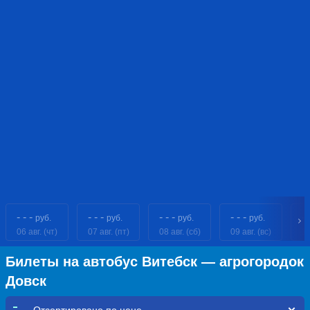
- - -
- - -
- - -
- - -
- 
руб.
руб.
руб.
руб.
06 авг. (чт)
07 авг. (пт)
08 авг. (сб)
09 авг. (вс)
10
Билеты на автобус Витебск — агрогородок
Довск
Отсортировано по