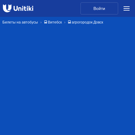
Войти
Билеты на автобусы
🚍 Витебск
🚍 агрогородок Довск