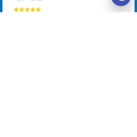
Unitiki на карте Москвы — Яндекс Карты
Расписание автобусов Витебск —
агрогородок Довск на 2026 год