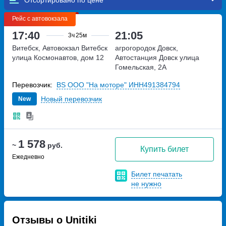
Рейс с автовокзала
17:40
21:05
3ч
25м
Витебск, Автовокзал Витебск
агрогородок Довск,
улица Космонавтов, дом 12
Автостанция Довск
улица
Гомельская, 2А
Перевозчик:
BS ООО "На моторе" ИНН491384794
Новый перевозчик
New
1 578
~
руб.
Купить билет
Ежедневно
Билет печатать
не нужно
Отзывы о Unitiki