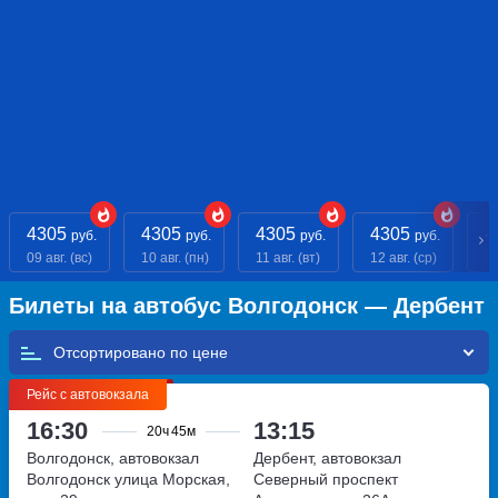
4305
4305
4305
4305
4
руб.
руб.
руб.
руб.
09 авг. (вс)
10 авг. (пн)
11 авг. (вт)
12 авг. (ср)
13
Билеты на автобус Волгодонск — Дербент
Отсортировано по
Рейс с автовокзала
16:30
13:15
20ч
45м
Волгодонск, автовокзал
Дербент, автовокзал
Волгодонск
улица Морская,
Северный
проспект