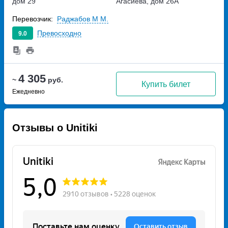
дом 29
Агасиева, дом 26А
Перевозчик:
Раджабов М М.
Превосходно
9.0
4 305
~
руб.
Купить билет
Ежедневно
Отзывы о Unitiki