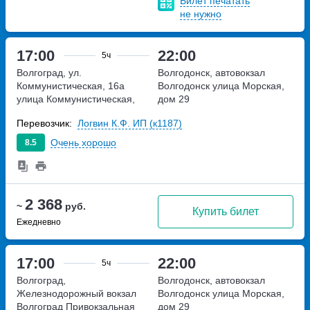
Билет печатать
не нужно
17:00
22:00
5ч
Волгоград, ул.
Волгодонск, автовокзал
Коммунистическая, 16а
Волгодонск
улица Морская,
улица Коммунистическая,
дом 29
дом 16а
Перевозчик:
Логвин К.Ф. ИП (к1187)
Очень хорошо
8.5
2 368
~
руб.
Купить билет
Ежедневно
17:00
22:00
5ч
Волгоград,
Волгодонск, автовокзал
Железнодорожный вокзал
Волгодонск
улица Морская,
Волгоград
Привокзальная
дом 29