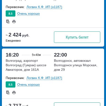
площадь, владение 1
Перевозчик:
Логвин К.Ф. ИП (к1187)
Очень хорошо
8.5
2 424
~
руб.
Купить билет
Ежедневно
16:20
22:00
5ч
40м
Волгоград, аэропорт
Волгодонск, автовокзал
Волгоград (Гумрак)
шоссе
Волгодонск
улица Морская,
Авиаторов, дом 161А
дом 29
Перевозчик:
Логвин К.Ф. ИП (к1187)
Очень хорошо
8.5
2 717