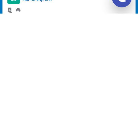
3 014
~
руб.
Купить билет
Ежедневно
Рейс с автовокзала
16:30
20:30
4ч
Волгоград, автостанция
Волгодонск, автовокзал
Южная
улица
Волгодонск
улица Морская,
Кооперативная, дом 29
дом 29
Перевозчик:
ИП Моисеенко И.А.
Очень хорошо
8.0
3 014
~
руб.
Купить билет
Ежедневно