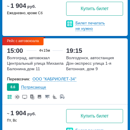
1 904
~
руб.
Купить билет
Ежедневно, кроме Сб
Билет печатать
не нужно
Рейс с автовокзала
15:00
19:15
4ч
15м
Волгоград, автовокзал
Волгодонск, автостанция
Центральный
улица Михаила
Дон-экспресс
улица 1-я
Балонина,дом 11
Бетонная, дом 9
Перевозчик:
ООО "КАБРИОЛЕТ-34"
Потрясающе
8.6
1 904
~
руб.
Купить билет
Пт, Вс