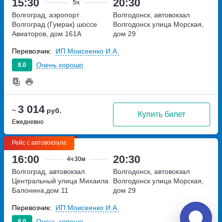
15:30
20:30
5ч
Волгоград, аэропорт
Волгодонск, автовокзал
Волгоград (Гумрак)
шоссе
Волгодонск
улица Морская,
Авиаторов, дом 161А
дом 29
Перевозчик:
ИП Моисеенко И.А.
Очень хорошо
8.0
3 014
~
руб.
Купить билет
Ежедневно
Рейс с автовокзала
16:00
20:30
4ч
30м
Волгоград, автовокзал
Волгодонск, автовокзал
Центральный
улица Михаила
Волгодонск
улица Морская,
Балонина,дом 11
дом 29
Перевозчик:
ИП Моисеенко И.А.
Очень хорошо
8.0