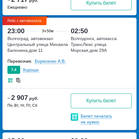
~
руб.
Купить билет
Ежедневно
Рейс с автовокзала
23:00
02:50
3ч
50м
Волгоград, автовокзал
Волгодонск, автокасса
Центральный
улица Михаила
ТрансЛюкс
улица
Балонина,дом 11
Морская,дом 29А
Перевозчик:
Борисенко А.В.
Хорошо
7.4
2 907
~
руб.
Купить билет
Пн, Вт, Чт, Пт, Сб
Билет печатать
не нужно