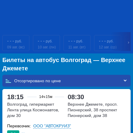
- - -
- - -
- - -
- - -
- 
руб.
руб.
руб.
руб.
09 авг. (вс)
10 авг. (пн)
11 авг. (вт)
12 авг. (ср)
13
Билеты на автобус Волгоград — Верхнее
Джемете
Отсортировано по
18:15
08:30
14ч
15м
Волгоград, гипермаркет
Верхнее Джемете, просп.
Лента
улица Космонавтов,
Пионерский, 38
проспект
дом 30
Пионерский, дом 38
Перевозчик:
ООО "АВТОКРУИЗ"