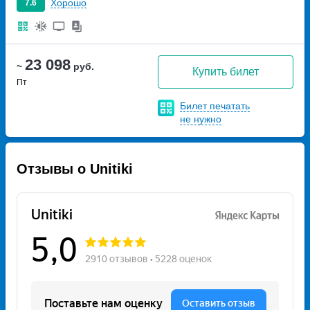
Хорошо
7.6
23 098
~
руб.
Купить билет
Пт
Билет печатать
не нужно
Отзывы о Unitiki