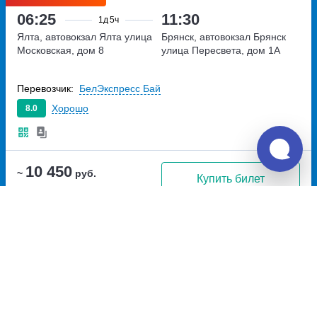
06:25
11:30
1д
5ч
Ялта, автовокзал Ялта
улица
Брянск, автовокзал Брянск
Московская, дом 8
улица Пересвета, дом 1А
Перевозчик:
БелЭкспресс Бай
Хорошо
8.0
10 450
~
руб.
Купить билет
Пт
Билет печатать
не нужно
Рейс с автовокзала
08:30
13:50
1д
5ч
Ялта, автовокзал Ялта
улица
Брянск, автовокзал Брянск
Московская, дом 8
улица Пересвета, дом 1А