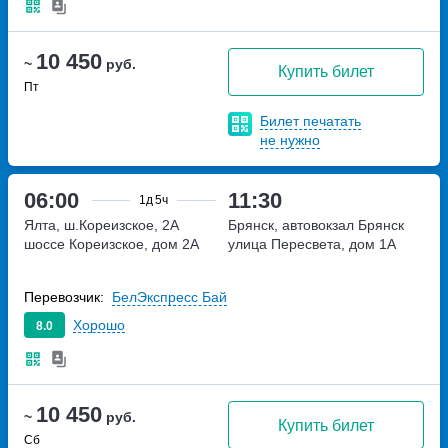
10 450
~
руб.
Купить билет
Пт
Билет печатать
не нужно
06:00
11:30
1д
5ч
Ялта, ш.Кореизское, 2А
Брянск, автовокзал Брянск
шоссе Кореизское, дом 2А
улица Пересвета, дом 1А
Перевозчик:
БелЭкспресс Бай
Хорошо
8.0
10 450
~
руб.
Купить билет
Сб