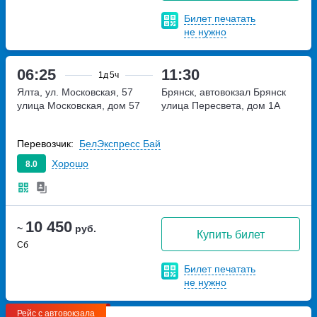
Билет печатать
не нужно
06:25
11:30
1д
5ч
Ялта, ул. Московская, 57
Брянск, автовокзал Брянск
улица Московская, дом 57
улица Пересвета, дом 1А
Перевозчик:
БелЭкспресс Бай
Хорошо
8.0
10 450
~
руб.
Купить билет
Сб
Билет печатать
не нужно
Рейс с автовокзала