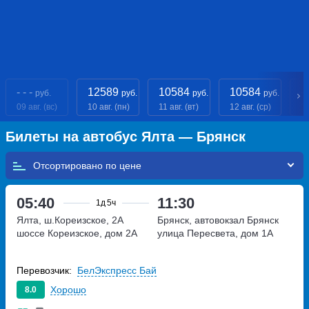
- - -
12589
10584
10584
- 
руб.
руб.
руб.
руб.
09 авг. (вс)
10 авг. (пн)
11 авг. (вт)
12 авг. (ср)
13
Билеты на автобус Ялта — Брянск
Отсортировано по
05:40
11:30
1д
5ч
Ялта, ш.Кореизское, 2А
Брянск, автовокзал Брянск
шоссе Кореизское, дом 2А
улица Пересвета, дом 1А
Перевозчик:
БелЭкспресс Бай
Хорошо
8.0