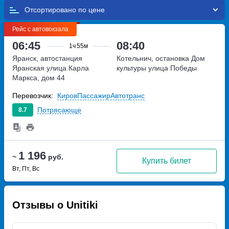
Отсортировано по
Рейс с автовокзала
06:45
08:40
1ч
55м
Яранск, автостанция
Котельнич, остановка Дом
Яранская
улица Карла
культуры
улица Победы
Маркса, дом 44
Перевозчик:
КировПассажирАвтотранс
Потрясающе
8.7
1 196
~
руб.
Купить билет
Вт, Пт, Вс
Отзывы о Unitiki