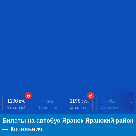
1196
- - -
1196
- - -
- 
руб.
руб.
руб.
руб.
09 авг. (вс)
10 авг. (пн)
11 авг. (вт)
12 авг. (ср)
13
Билеты на автобус Яранск Яранский район
— Котельнич