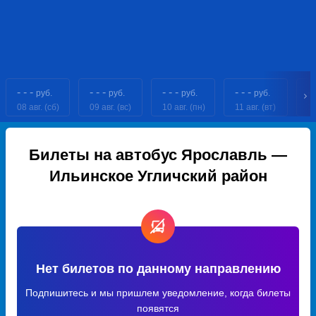
- - -
- - -
- - -
- - -
- 
руб.
руб.
руб.
руб.
08 авг. (сб)
09 авг. (вс)
10 авг. (пн)
11 авг. (вт)
12
Билеты на автобус Ярославль —
Ильинское Угличский район
Нет билетов по данному направлению
Подпишитесь и мы пришлем уведомление, когда билеты
появятся