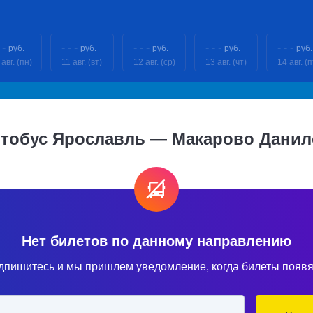
 -
- - -
- - -
- - -
- - -
руб.
руб.
руб.
руб.
руб.
 авг. (пн)
11 авг. (вт)
12 авг. (ср)
13 авг. (чт)
14 авг. (п
втобус Ярославль — Макарово Данил
Нет билетов по данному направлению
дпишитесь и мы пришлем уведомление, когда билеты появя