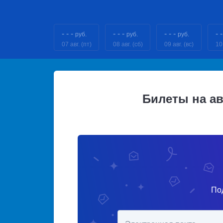
- - -
- - -
- - -
- -
руб.
руб.
руб.
07 авг. (пт)
08 авг. (сб)
09 авг. (вс)
10
Билеты на а
По