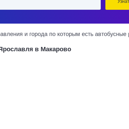
Узна
вления и города по которым есть автобусные 
 Ярославля в Макарово
о на 2026 год, цена билета, информация о перевозчике и наличии 
рово курсируют по множеству рейсов из нескольких автовокзалов 
 и примерный маршрут следования автобуса на карте.
Купить билет в Яросл
1904 руб.
Нижний Новгород - Ярослав
1061 руб.
Москва - Ярославль
1556 руб.
Вологда - Ярославль
820 руб.
Кострома - Ярославль
2121 руб.
Череповец - Ярославль