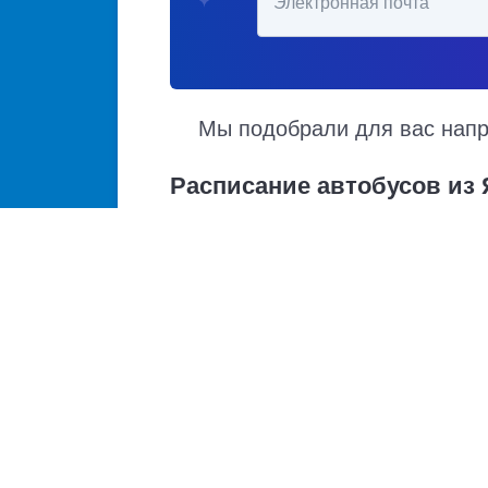
Электронная почта
Мы подобрали для вас напра
Расписание автобусов из
Расписание автобусов Ярославль – Макаров
и прибытия. Автобусы из Ярославля в Мака
график движения, точная стоимость билета
Купить билет из Ярославля
Ярославль - Нижний Новгород
Ярославль - Москва
Ярославль - Вологда
Ярославль - Иваново
Ярославль - Череповец