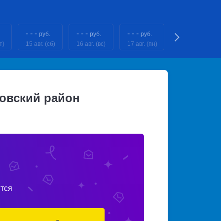
- - -
- - -
- - -
- - -
руб.
руб.
руб.
руб.
т)
15 авг. (сб)
16 авг. (вс)
17 авг. (пн)
18 авг. (вт)
овский район
тся