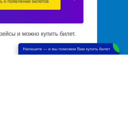
ть о появлении билетов
рейсы и можно купить билет.
Напишите — и мы поможем Вам купить билет
мест в автобусе, автовокзалы отправления
по различным маршрутам. Доступен также
авль
ль
1904 руб.
1237 руб.
1232 руб.
700 руб.
2121 руб.