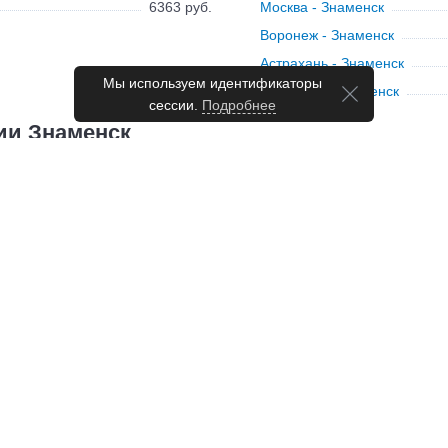
6363 руб.
Москва - Знаменск
Воронеж - Знаменск
Астрахань - Знаменск
Мы используем идентификаторы
Волжский - Знаменск
сессии.
Подробнее
ии Знаменск
аменск
но
17:30
Ср,
Вс
19:30
но
10:25
12:50
17:20
18:40
20:10