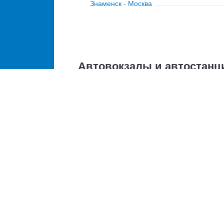
Знаменск - Москва
Автовокзалы и автостанц
Всего 1 точка отправления
автостанция Знаменск
Расписание автобусов Зн
Автобусы из Знаменск в Москву
Ежеднев
Пн, Вт, 
Автобусы из Знаменск в
Ежеднев
Ахтубинск