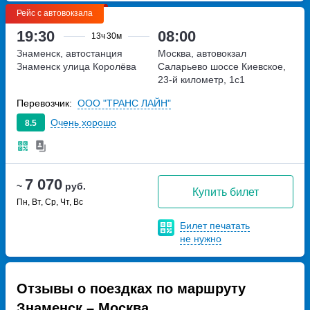
Рейс с автовокзала
19:30
08:00
13ч
30м
Знаменск, автостанция
Москва, автовокзал
Знаменск
улица Королёва
Саларьево
шоссе Киевское,
23-й километр, 1с1
Перевозчик:
ООО "ТРАНС ЛАЙН"
Очень хорошо
8.5
7 070
~
руб.
Купить билет
Пн, Вт, Ср, Чт, Вс
Билет печатать
не нужно
Отзывы о поездках по маршруту
Знаменск – Москва