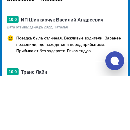
10.0
ИП Шинкарчук Василий Андреевич
Дата отзыва: декабрь 2022, Наталья
Поездка была отличная. Вежливые водители. Заранее
позвонили, где находятся и перед прибытием.
Прибывают без задержек. Рекомендую.
10.0
Транс Лайн
Дата отзыва: октябрь 2022, Виктория
Водители очень вежливы, помогли справится с
сидением. Автобус чистый, температура комфортная.
Всю дорогу включали фильмы на тв в салоне. На
остановках всегда опеващали время остановки и не
уезжали пока всех не проверили на местах. Вобщем
все устроило, вот только выхода USB нет на сидениях,
а так все хорошо. Водителям огромное спасибо!!!