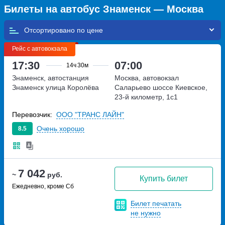
Билеты на автобус Знаменск — Москва
Отсортировано по
Рейс с автовокзала
17:30
07:00
14ч
30м
Знаменск, автостанция
Москва, автовокзал
Знаменск
улица Королёва
Саларьево
шоссе Киевское,
23-й километр, 1с1
Перевозчик:
ООО "ТРАНС ЛАЙН"
Очень хорошо
8.5
7 042
~
руб.
Купить билет
Ежедневно, кроме Сб
Билет печатать
не нужно