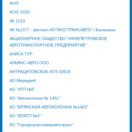
АГАТ
АГАТ ООО
АК 1210
АК №1377 - филиал АО"МОСТРАНСАВТО" г.Балашиха
АКЦИОНЕРНОЕ ОБЩЕСТВО "НЯЗЕПЕТРОВСКОЕ
АВТОТРАНСПОРТНОЕ ПРЕДПРИЯТИЕ"
АЛИСА ТУР
АЛЬЯНС-АВТО ООО
АНТРАЦИТОВСКОЕ АТП-10918
АО Меркурий
АО "АТП №5"
АО "Автоколонна № 1491"
АО "БРЯНСКАЯ АВТОКОЛОННА №1403"
АО "ВПАТП №3"
АО "Городецпассажиравтотранс"