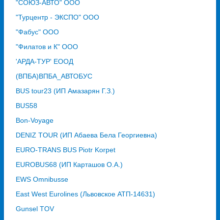
"СОЮЗ-АВТО" ООО
"Турцентр - ЭКСПО" ООО
"Фабус" ООО
"Филатов и К" ООО
'АРДА-ТУР' ЕООД
(ВПБА)ВПБА_АВТОБУС
BUS tour23 (ИП Амазарян Г.З.)
BUS58
Bon-Voyage
DENIZ TOUR (ИП Абаева Бела Георгиевна)
EURO-TRANS BUS Piotr Korpet
EUROBUS68 (ИП Карташов О.А.)
EWS Omnibusse
East West Eurolines (Львовское АТП-14631)
Gunsel TOV