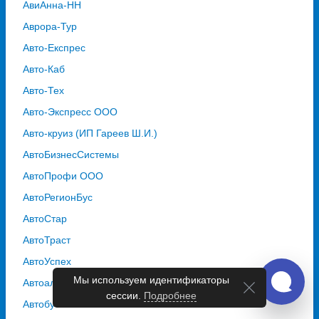
АвиАнна-НН
Аврора-Тур
Авто-Експрес
Авто-Каб
Авто-Тех
Авто-Экспресс ООО
Авто-круиз (ИП Гареев Ш.И.)
АвтоБизнесСистемы
АвтоПрофи ООО
АвтоРегионБус
АвтоСтар
АвтоТраст
АвтоУспех
Мы используем идентификаторы
Автоальянс
сессии.
Подробнее
Автобусная Компания "Столичная"