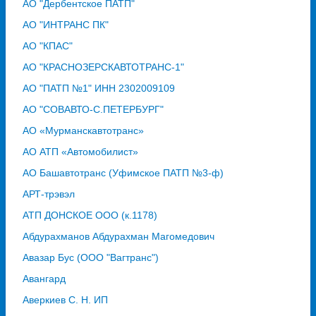
АО "Дербентское ПАТП"
АО "ИНТРАНС ПК"
АО "КПАС"
АО "КРАСНОЗЕРСКАВТОТРАНС-1"
АО "ПАТП №1" ИНН 2302009109
АО "СОВАВТО-С.ПЕТЕРБУРГ"
АО «Мурманскавтотранс»
АО АТП «Автомобилист»
АО Башавтотранс (Уфимское ПАТП №3-ф)
АРТ-трэвэл
АТП ДОНСКОЕ ООО (к.1178)
Абдурахманов Абдурахман Магомедович
Авазар Бус (ООО "Вагтранс")
Авангард
Аверкиев С. Н. ИП