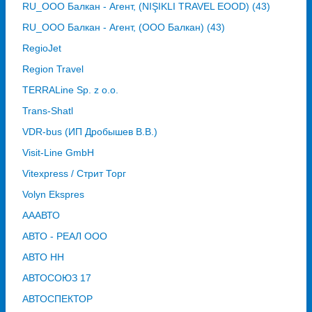
RU_ООО Балкан - Агент, (NIŞIKLI TRAVEL EOOD) (43)
RU_ООО Балкан - Агент, (ООО Балкан) (43)
RegioJet
Region Travel
TERRALine Sp. z o.o.
Trans-Shatl
VDR-bus (ИП Дробышев В.В.)
Visit-Line GmbH
Vitexpress / Стрит Торг
Volyn Ekspres
АААВТО
АВТО - РЕАЛ ООО
АВТО НН
АВТОСОЮЗ 17
АВТОСПЕКТОР