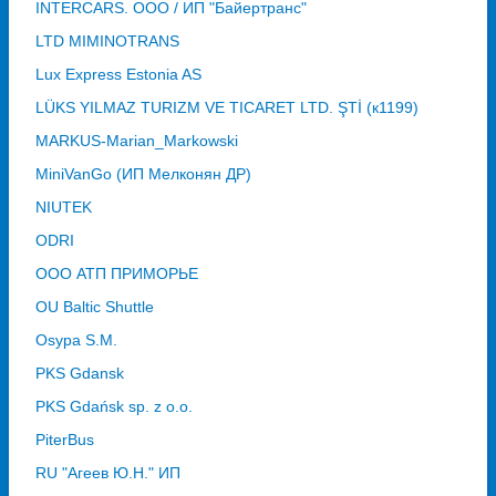
INTERCARS. ООО / ИП "Байертранс"
LTD MIMINOTRANS
Lux Express Estonia AS
LÜKS YILMAZ TURIZM VE TICARET LTD. ŞTİ (к1199)
MARKUS-Marian_Markowski
MiniVanGo (ИП Мелконян ДР)
NIUTEK
ODRI
OOO АТП ПРИМОРЬЕ
OU Baltic Shuttle
Osypa S.M.
PKS Gdansk
PKS Gdańsk sp. z o.o.
PiterBus
RU "Агеев Ю.Н." ИП