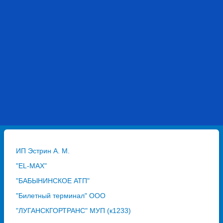
ИП Эстрин А. М.
"EL-MAX"
"БАБЫНИНСКОЕ АТП"
"Билетный терминал" ООО
"ЛУГАНСКГОРТРАНС" МУП (к1233)