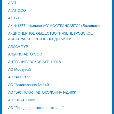
АГАТ
АГАТ ООО
АК 1210
АК №1377 - филиал АО"МОСТРАНСАВТО" г.Балашиха
АКЦИОНЕРНОЕ ОБЩЕСТВО "НЯЗЕПЕТРОВСКОЕ
АВТОТРАНСПОРТНОЕ ПРЕДПРИЯТИЕ"
АЛИСА ТУР
АЛЬЯНС-АВТО ООО
АНТРАЦИТОВСКОЕ АТП-10918
АО Меркурий
АО "АТП №5"
АО "Автоколонна № 1491"
АО "БРЯНСКАЯ АВТОКОЛОННА №1403"
АО "ВПАТП №3"
АО "Городецпассажиравтотранс"