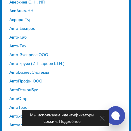
Аверкиев С. Н. ИП
АвиАнна-НН
Аврора-Тур
Авто-Експрес
Авто-Каб
Авто-Тех
Авто-Экспресс ООО
Авто-круиз (ИП Гареев Ш.И.)
АвтоБизнесСистемы
АвтоПрофи ООО
АвтоРегионБус
АвтоСтар
АвтоТраст
Мы используем идентификаторы
АвтоУспех
сессии.
Подробнее
Автоальянс