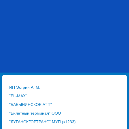
ИП Эстрин А. М.
"EL-MAX"
"БАБЫНИНСКОЕ АТП"
"Билетный терминал" ООО
"ЛУГАНСКГОРТРАНС" МУП (к1233)