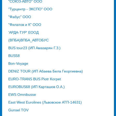
"СОЮЗ-АВТО" ООО
"Турцентр - ЭКСПО" ООО
"Фабус" ООО
"Филатов и К" ООО
'АРДА-ТУР' ЕООД
(ВПБА)ВПБА_АВТОБУС
BUS tour23 (ИП Амазарян Г.З.)
BUS58
Bon-Voyage
DENIZ TOUR (ИП Абаева Бела Георгиевна)
EURO-TRANS BUS Piotr Korpet
EUROBUS68 (ИП Карташов О.А.)
EWS Omnibusse
East West Eurolines (Львовское АТП-14631)
Gunsel TOV