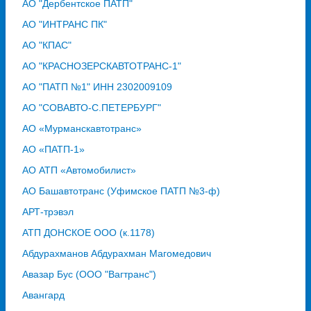
АО "Дербентское ПАТП"
АО "ИНТРАНС ПК"
АО "КПАС"
АО "КРАСНОЗЕРСКАВТОТРАНС-1"
АО "ПАТП №1" ИНН 2302009109
АО "СОВАВТО-С.ПЕТЕРБУРГ"
АО «Мурманскавтотранс»
АО «ПАТП-1»
АО АТП «Автомобилист»
АО Башавтотранс (Уфимское ПАТП №3-ф)
АРТ-трэвэл
АТП ДОНСКОЕ ООО (к.1178)
Абдурахманов Абдурахман Магомедович
Авазар Бус (ООО "Вагтранс")
Авангард