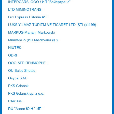
INTERCARS. ООО / ИП "Байертранс"
LTD MIMINOTRANS
Lux Express Estonia AS
LÜKS YILMAZ TURIZM VE TICARET LTD. ŞTİ (к1199)
MARKUS-Marian_Markowski
MiniVanGo (ИП Мелконян ДР)
NIUTEK
ODRI
OOO АТП ПРИМОРЬЕ
OU Baltic Shuttle
Osypa S.M.
PKS Gdansk
PKS Gdańsk sp. z o.o.
PiterBus
RU "Агеев Ю.Н." ИП