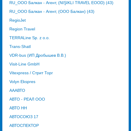
RU_ООО Балкан - Агент, (NIŞIKLI TRAVEL EOOD) (43)
RU_ООО Балкан - Агент, (ООО Балкан) (43)
RegioJet
Region Travel
TERRALine Sp. z o.o.
Trans-Shatl
VDR-bus (ИП Дробышев В.В.)
Visit-Line GmbH
Vitexpress / Стрит Торг
Volyn Ekspres
АААВТО
АВТО - РЕАЛ ООО
АВТО НН
АВТОСОЮЗ 17
АВТОСПЕКТОР