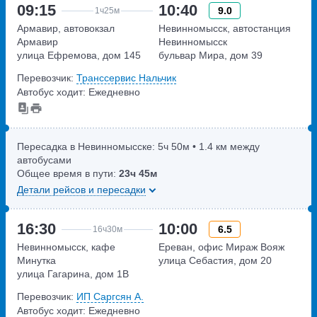
09:15
10:40
9.0
1ч
25м
Армавир, автовокзал
Невинномысск, автостанция
Армавир
Невинномысск
улица Ефремова, дом 145
бульвар Мира, дом 39
Перевозчик:
Транссервис Нальчик
Автобус ходит: Ежедневно
Пересадка в Невинномысске:
5ч
50м
• 1.4 км между
автобусами
Общее время в пути:
23ч
45м
Детали рейсов и пересадки
16:30
10:00
6.5
16ч
30м
Невинномысск, кафе
Ереван, офис Мираж Вояж
Минутка
улица Себастия, дом 20
улица Гагарина, дом 1В
Перевозчик:
ИП Саргсян А.
Автобус ходит: Ежедневно