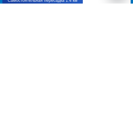
Самостоятельная пересадка 1.4 км
09:15
10:40
9.0
1ч
25м
Армавир, автовокзал
Невинномысск, автостанция
Армавир
Невинномысск
улица Ефремова, дом 145
бульвар Мира, дом 39
Перевозчик:
Транссервис Нальчик
Автобус ходит: Ежедневно
Пересадка в Невинномысске:
7ч
20м
• 1.4 км между
автобусами
Общее время в пути:
1д
1ч
15м
Детали рейсов и пересадки
18:00
11:30
5.0
16ч
30м
Невинномысск, кафе
Ереван, офис Мираж Вояж
Минутка
улица Себастия, дом 20
улица Гагарина, дом 1В