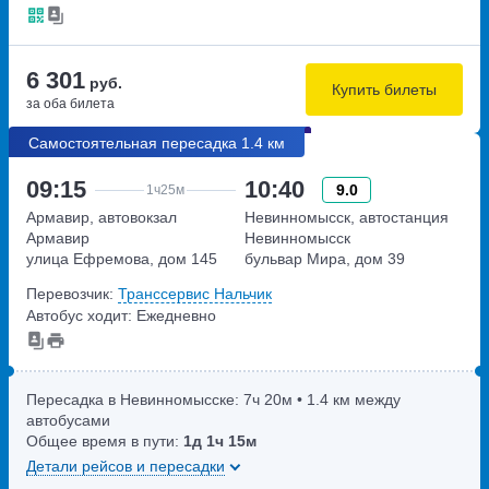
6 301
руб.
Купить билеты
за оба билета
Самостоятельная пересадка 1.4 км
09:15
10:40
9.0
1ч
25м
Армавир, автовокзал
Невинномысск, автостанция
Армавир
Невинномысск
улица Ефремова, дом 145
бульвар Мира, дом 39
Перевозчик:
Транссервис Нальчик
Автобус ходит: Ежедневно
Пересадка в Невинномысске:
7ч
20м
• 1.4 км между
автобусами
Общее время в пути:
1д
1ч
15м
Детали рейсов и пересадки