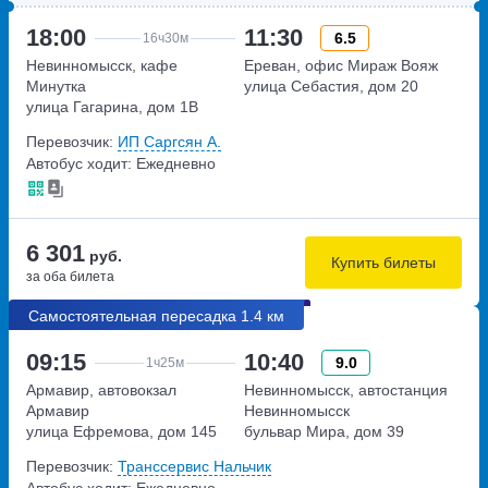
18:00
11:30
6.5
16ч
30м
Невинномысск, кафе
Ереван, офис Мираж Вояж
Минутка
улица Себастия, дом 20
улица Гагарина, дом 1В
Перевозчик:
ИП Саргсян А.
Автобус ходит: Ежедневно
6 301
руб.
Купить билеты
за оба билета
Самостоятельная пересадка 1.4 км
09:15
10:40
9.0
1ч
25м
Армавир, автовокзал
Невинномысск, автостанция
Армавир
Невинномысск
улица Ефремова, дом 145
бульвар Мира, дом 39
Перевозчик:
Транссервис Нальчик