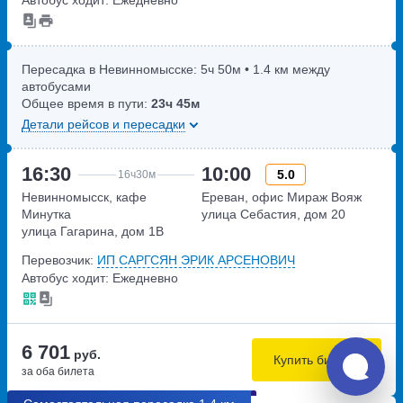
Автобус ходит: Ежедневно
Пересадка в Невинномысске:
5ч
50м
• 1.4 км между
автобусами
Общее время в пути:
23ч
45м
Детали рейсов и пересадки
16:30
10:00
5.0
16ч
30м
Невинномысск, кафе
Ереван, офис Мираж Вояж
Минутка
улица Себастия, дом 20
улица Гагарина, дом 1В
Перевозчик:
ИП САРГСЯН ЭРИК АРСЕНОВИЧ
Автобус ходит: Ежедневно
6 701
руб.
Купить билеты
за оба билета