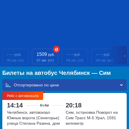
- - -
1509
- - -
- - -
- 
руб.
руб.
руб.
руб.
06 авг. (чт)
07 авг. (пт)
08 авг. (сб)
09 авг. (вс)
10
Билеты на автобус Челябинск — Сим
Отсортировано по
Рейс с автовокзала
14:14
20:18
6ч
4м
Челябинск, автовокзал
Сим, остановка Поворот на
Южные ворота (Синегорье)
Сим
Трасс М-5 Урал, 1591
улица Степана Разина, дом
километр
9/2