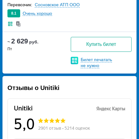
Перевозчик:
Сосновское АТП ООО
Очень хорошо
8.1
2 629
~
руб.
Купить билет
Пт
Билет печатать
не нужно
Отзывы о Unitiki