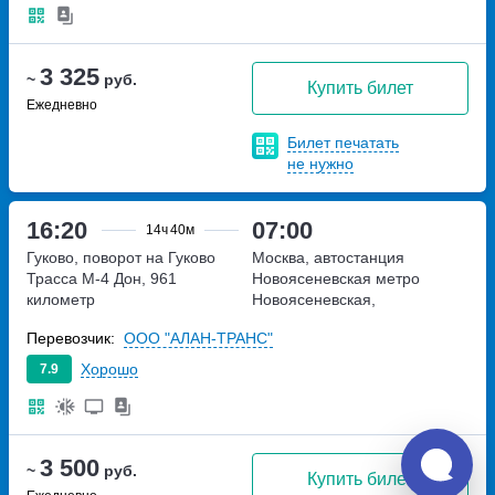
3 325
~
руб.
Купить билет
Ежедневно
Билет печатать
не нужно
16:20
07:00
14ч
40м
Гуково, поворот на Гуково
Москва, автостанция
Трасса М-4 Дон, 961
Новоясеневская
метро
километр
Новоясеневская,
Новоясеневский тупик,
Перевозчик:
ООО "АЛАН-ТРАНС"
владение 4
Хорошо
7.9
3 500
~
руб.
Купить билет