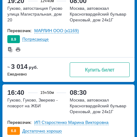
19:20
08:00
12ч
40м
Гуково, автостанция Гуково
Москва, автовокзал
улица Магистральная, дом
Красногвардейский
бульвар
20
Ореховый, дом 24к1Г
Перевозчик:
МАРЛИН ООО (к1169)
Потрясающе
8.9
3 014
~
руб.
Купить билет
Ежедневно
16:40
08:30
15ч
50м
Гуково, Гуково, Зверево -
Москва, автовокзал
поворот на ЖБИ
Красногвардейский
бульвар
Ореховый, дом 24к1Г
Перевозчик:
ИП Старостенко Марина Викторовна
Достаточно хорошо
6.8