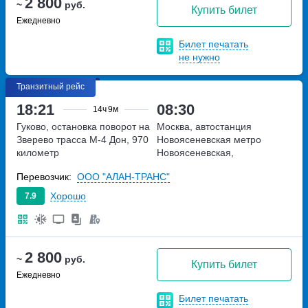
2 800
~
руб.
Купить билет
Ежедневно
Билет печатать
не нужно
Транзитный рейс
18:21
08:30
14ч
9м
Гуково, остановка поворот на
Москва, автостанция
Зверево
трасса М-4 Дон, 970
Новоясеневская
метро
километр
Новоясеневская,
Новоясеневский тупик,
Перевозчик:
ООО "АЛАН-ТРАНС"
владение 4
Хорошо
7.9
2 800
~
руб.
Купить билет
Ежедневно
Билет печатать