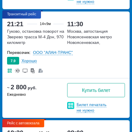
не нужно
Транзитный рейс
21:21
11:30
14ч
9м
Гуково, остановка поворот на
Москва, автостанция
Зверево
трасса М-4 Дон, 970
Новоясеневская
метро
километр
Новоясеневская,
Новоясеневский тупик,
Перевозчик:
ООО "АЛАН-ТРАНС"
владение 4
Хорошо
7.9
2 800
~
руб.
Купить билет
Ежедневно
Билет печатать
не нужно
Рейс с автовокзала