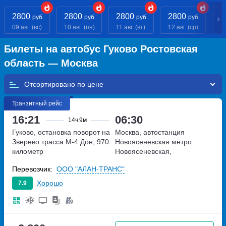
2800
2800
2800
2800
2
руб.
руб.
руб.
руб.
09 авг. (вс)
10 авг. (пн)
11 авг. (вт)
12 авг. (ср)
13
Билеты на автобус Гуково Ростовская
область — Москва
Отсортировано по
Транзитный рейс
16:21
06:30
14ч
9м
Гуково, остановка поворот на
Москва, автостанция
Зверево
трасса М-4 Дон, 970
Новоясеневская
метро
километр
Новоясеневская,
Новоясеневский тупик,
Перевозчик:
ООО "АЛАН-ТРАНС"
владение 4
Хорошо
7.9