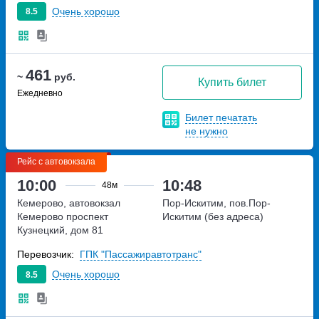
Очень хорошо
8.5
461
~
руб.
Купить билет
Ежедневно
Билет печатать
не нужно
Рейс с автовокзала
10:00
10:48
48м
Кемерово, автовокзал
Пор-Искитим, пов.Пор-
Кемерово
проспект
Искитим (без адреса)
Кузнецкий, дом 81
Перевозчик:
ГПК "Пассажиравтотранс"
Очень хорошо
8.5