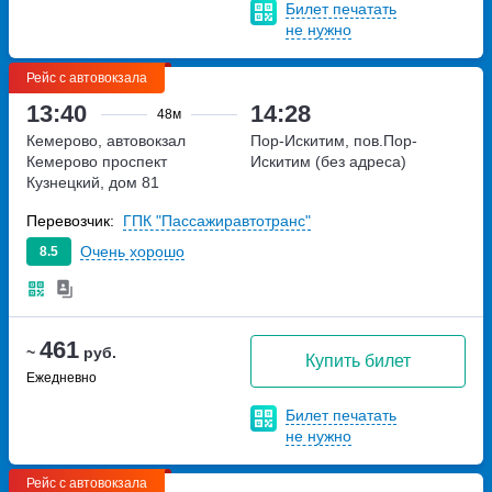
Билет печатать
не нужно
Рейс с автовокзала
13:40
14:28
48м
Кемерово, автовокзал
Пор-Искитим, пов.Пор-
Кемерово
проспект
Искитим (без адреса)
Кузнецкий, дом 81
Перевозчик:
ГПК "Пассажиравтотранс"
Очень хорошо
8.5
461
~
руб.
Купить билет
Ежедневно
Билет печатать
не нужно
Рейс с автовокзала