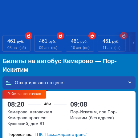
461
461
461
461
4
руб.
руб.
руб.
руб.
08 авг. (сб)
09 авг. (вс)
10 авг. (пн)
11 авг. (вт)
12
Билеты на автобус Кемерово — Пор-
Искитим
Отсортировано по
Рейс с автовокзала
08:20
09:08
48м
Кемерово, автовокзал
Пор-Искитим, пов.Пор-
Кемерово
проспект
Искитим (без адреса)
Кузнецкий, дом 81
Перевозчик:
ГПК "Пассажиравтотранс"