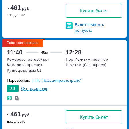
461
~
руб.
Купить билет
Ежедневно
Билет печатать
не нужно
Рейс с автовокзала
11:40
12:28
48м
Кемерово, автовокзал
Пор-Искитим, пов.Пор-
Кемерово
проспект
Искитим (без адреса)
Кузнецкий, дом 81
Перевозчик:
ГПК "Пассажиравтотранс"
Очень хорошо
8.5
461
~
руб.
Купить билет
Ежедневно