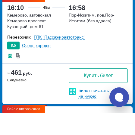
16:10
16:58
48м
Кемерово, автовокзал
Пор-Искитим, пов.Пор-
Кемерово
проспект
Искитим (без адреса)
Кузнецкий, дом 81
Перевозчик:
ГПК "Пассажиравтотранс"
Очень хорошо
8.5
461
~
руб.
Купить билет
Ежедневно
Билет печатать
не нужно
Рейс с автовокзала
17:10
17:58
48м
Кемерово, автовокзал
Пор-Искитим, пов.Пор-
Кемерово
проспект
Искитим (без адреса)