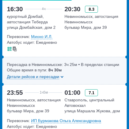
16:30
20:30
8.3
4ч
курортный Домбай,
Невинномысск, автостанция
автостанция Теберда
Невинномысск
улица Домбайская, дом 2
бульвар Мира, дом 39
Перевозчик:
Михно И.Л.
Автобус ходит: Ежедневно
Пересадка в Невинномысске:
3ч
25м
• В пределах станции
Общее время в пути:
8ч
30м
Детали рейсов и пересадки
23:55
01:00
7.1
1ч
5м
Невинномысск, автостанция
Ставрополь, центральный
Невинномысск
Автовокзал
бульвар Мира, дом 39
улица Маршала Жукова, дом
27
Перевозчик:
ИП Бурмакова Ольга Александровна
Автобус ходит: Ежедневно