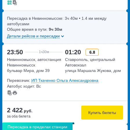
Пересадка в Невинномысске:
3ч
40м
• 1.4 км между
автобусами
Общее время в пути:
9ч
30м
Детали рейсов и пересадки
23:50
01:20
6.8
1ч
30м
Невинномысск, автостанция
Ставрополь, центральный
Невинномысск
Автовокзал
бульвар Мира, дом 39
улица Маршала Жукова, дом
27
Перевозчик:
ИП Ткаченко Ольга Александровна
Автобус ходит: Вс
2 422
руб.
Купить билеты
за оба билета
Пересадка в пределах станции