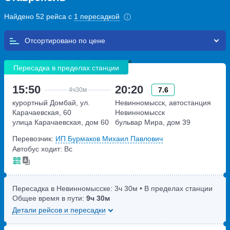
Найдено 52 рейса с
1 пересадкой
Отсортировано по
Пересадка в пределах станции
15:50
20:20
7.6
4ч
30м
курортный Домбай, ул.
Невинномысск, автостанция
Карачаевская, 60
Невинномысск
улица Карачаевская, дом 60
бульвар Мира, дом 39
Перевозчик:
ИП Бурмаков Михаил Павлович
Автобус ходит: Вс
Пересадка в Невинномысске:
3ч
30м
• В пределах станции
Общее время в пути:
9ч
30м
Детали рейсов и пересадки