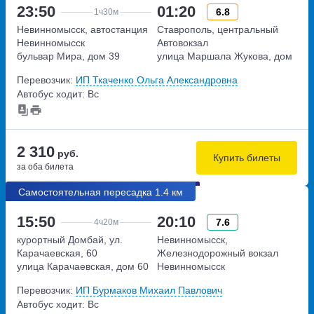
23:50
01:20
6.8
1ч
30м
Невинномысск, автостанция
Ставрополь, центральный
Невинномысск
Автовокзал
бульвар Мира, дом 39
улица Маршала Жукова, дом
27
Перевозчик:
ИП Ткаченко Ольга Александровна
Автобус ходит: Вс
2 310
руб.
Купить билеты
за оба билета
Самостоятельная пересадка 1.4 км
15:50
20:10
7.6
4ч
20м
курортный Домбай, ул.
Невинномысск,
Карачаевская, 60
Железнодорожный вокзал
улица Карачаевская, дом 60
Невинномысск
улица Революционная, дом
Перевозчик:
ИП Бурмаков Михаил Павлович
167
Автобус ходит: Вс