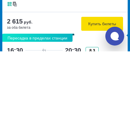
2 615
руб.
Купить билеты
за оба билета
Пересадка в пределах станции
16:30
20:30
8.3
4ч
курортный Домбай,
Невинномысск, автостанция
автостанция Теберда
Невинномысск
улица Домбайская, дом 2
бульвар Мира, дом 39
Перевозчик:
Михно И.Л.
Автобус ходит: Ежедневно
Пересадка в Невинномысске:
3ч
20м
• В пределах станции
Общее время в пути:
8ч
50м
Детали рейсов и пересадки