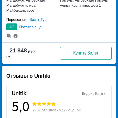
Магдебург, Автовокзал
Гомель, Автовокзал Гомель
Магдебург
улица
улица Курчатова, дом 1
Майбахштрассе
Перевозчик:
Визит-Тур
Потрясающе
8.7
21 848
~
руб.
Купить билет
Вт
Отзывы о Unitiki