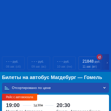
- - -
- - -
- - -
21848
- 
руб.
руб.
руб.
руб.
08 авг. (сб)
09 авг. (вс)
10 авг. (пн)
11 авг. (вт)
12
Билеты на автобус Магдебург — Гомель
Отсортировано по
Рейс с автовокзала
19:00
20:30
1д
30м