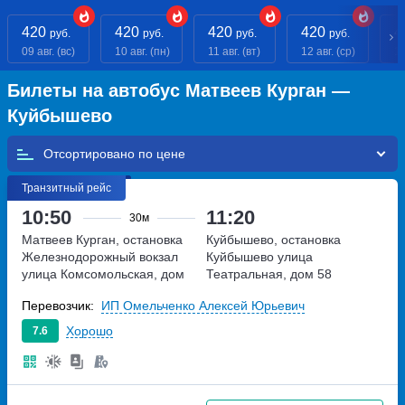
420
420
420
420
4
руб.
руб.
руб.
руб.
09 авг. (вс)
10 авг. (пн)
11 авг. (вт)
12 авг. (ср)
13
Билеты на автобус Матвеев Курган —
Куйбышево
Отсортировано по
Транзитный рейс
10:50
11:20
30м
Матвеев Курган, остановка
Куйбышево, остановка
Железнодорожный вокзал
Куйбышево
улица
улица Комсомольская, дом
Театральная, дом 58
143
Перевозчик:
ИП Омельченко Алексей Юрьевич
Хорошо
7.6