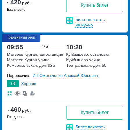
420
~
руб.
Купить билет
Ежедневно
Билет печатать
не нужно
Транзитный рейс
09:55
10:20
25м
Матвеев Курган, автостанция
Куйбышево, остановка
Матвеев Курган
улица
Куйбышево
улица
Комсомольская, дом 92Б
Театральная, дом 58
Перевозчик:
ИП Омельченко Алексей Юрьевич
Хорошо
7.6
460
~
руб.
Купить билет
Ежедневно
Билет печатать