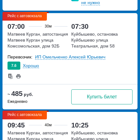
не нужно
Рейс с автовокзала
07:00
07:30
30м
Матвеев Курган, автостанция
Куйбышево, остановка
Матвеев Курган
улица
Куйбышево
улица
Комсомольская, дом 92Б
Театральная, дом 58
Перевозчик:
ИП Омельченко Алексей Юрьевич
Хорошо
7.6
485
~
руб.
Купить билет
Ежедневно
Рейс с автовокзала
09:45
10:25
40м
Матвеев Курган, автостанция
Куйбышево, остановка
Матвеев Курган
улица
Куйбышево
улица