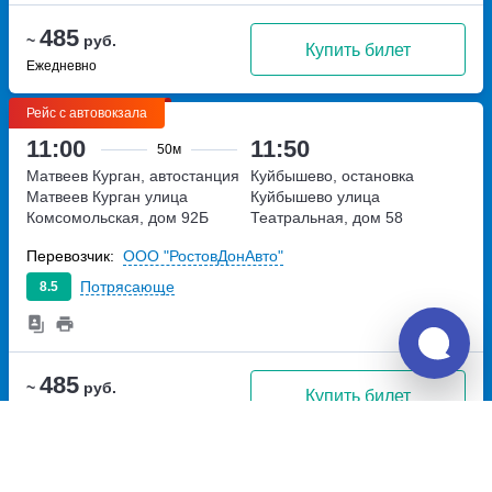
485
~
руб.
Купить билет
Ежедневно
Рейс с автовокзала
11:00
11:50
50м
Матвеев Курган, автостанция
Куйбышево, остановка
Матвеев Курган
улица
Куйбышево
улица
Комсомольская, дом 92Б
Театральная, дом 58
Перевозчик:
ООО "РостовДонАвто"
Потрясающе
8.5
485
~
руб.
Купить билет
Ежедневно
Рейс с автовокзала