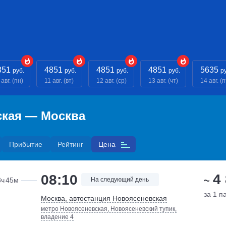
851
4851
4851
4851
5635
руб.
руб.
руб.
руб.
р
 авг. (пн)
11 авг. (вт)
12 авг. (ср)
13 авг. (чт)
14 авг. (п
ская — Москва
Прибытие
Рейтинг
Цена
4
08:10
~
3ч
45м
На следующий день
за 1 п
Москва, автостанция Новоясеневская
метро Новоясеневская, Новоясеневский тупик,
владение 4