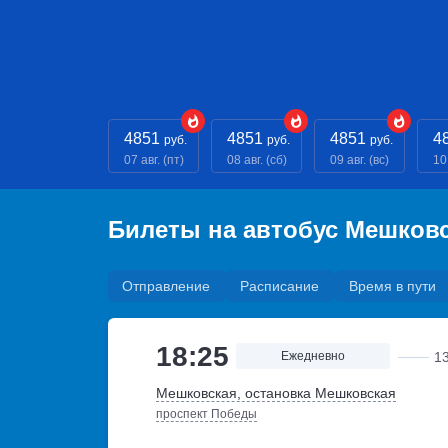
4851
4851
4851
4
руб.
руб.
руб.
07 авг. (пт)
08 авг. (сб)
09 авг. (вс)
10
Билеты на автобус Мешков
Отправление
Расписание
Время в пути
18:25
Ежедневно
1
Мешковская, остановка Мешковская
проспект Победы