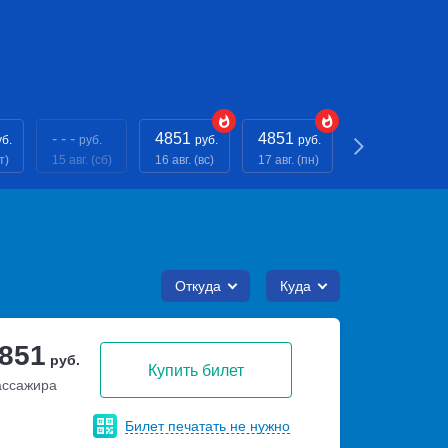
- - -
4851
4851
4851
уб.
руб.
руб.
руб.
руб.
т)
15 авг. (сб)
16 авг. (вс)
17 авг. (пн)
18 авг. (вт)
Откуда
Куда
 851
руб.
Купить билет
ассажира
Билет печатать не нужно