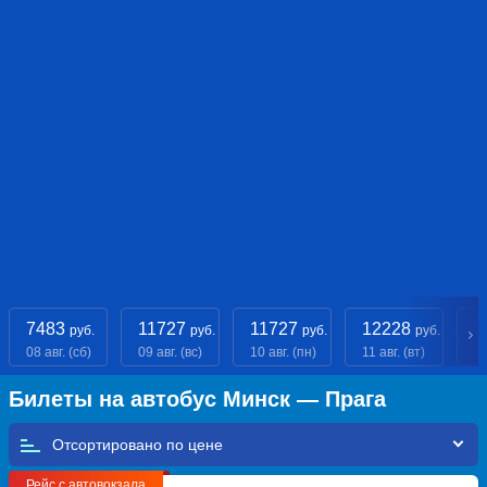
7483
11727
11727
12228
7
руб.
руб.
руб.
руб.
08 авг. (сб)
09 авг. (вс)
10 авг. (пн)
11 авг. (вт)
12
Билеты на автобус Минск — Прага
Отсортировано по
Рейс с автовокзала