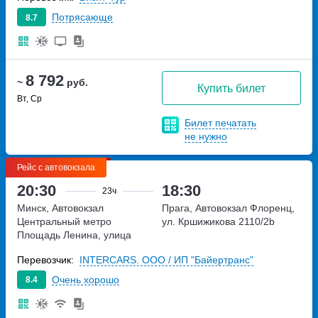
Потрясающе
8.7
8 792
~
руб.
Купить билет
Вт, Ср
Билет печатать
не нужно
Рейс с автовокзала
20:30
18:30
23ч
Минск, Автовокзал
Прага, Автовокзал Флоренц,
Центральный
метро
ул. Кршижикова 2110/2b
Площадь Ленина, улица
Бобруйская, дом 6
Перевозчик:
INTERCARS. ООО / ИП "Байертранс"
Очень хорошо
8.4