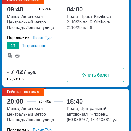
09:40
04:00
19ч
20м
Минск, Автовокзал
Прага, Прага, Krizikova
Центральный
метро
2110/2b пл. 6
Krizikova
Площадь Ленина, улица
2110/2b пл. 6
Бобруйская, дом 6
Перевозчик:
Визит-Тур
Потрясающе
8.7
7 427
~
руб.
Купить билет
Пн, Чт, Сб
Рейс с автовокзала
20:00
18:40
23ч
40м
Минск, Автовокзал
Прага, Центральный
Центральный
метро
автовокзал "Флоренц"
Площадь Ленина, улица
(50.089767, 14.440561)
ул.
Бобруйская, дом 6
Кршижикова, 2110\2b
Перевозчик:
Визит-Тур